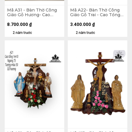
Mã A31 - Bàn Thờ Công
Mã A22- Bàn Thờ Công
Giáo Gỗ Hương- Cao
Giáo Gỗ Trai - Cao Tổng
Tổng 175 Ngang 100
80 Ngang 75 (cm)
Tượng Nhựa 60 (cm)
8.700.000
₫
3.400.000
₫
2 năm trước
2 năm trước