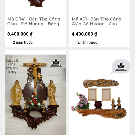
Mã DT41- Bàn Thờ Công
Mã A31- Bàn Thờ Công
Giáo - Đế Hương - Bảng
Giáo Gỗ Hương - Cao
Căm Xe - Cao Tổng 165
Tổng 90 Ngang 90 (cm)
Ngang 100 Tượng Màu
8.400.000
₫
4.400.000
₫
60 (cm)
2 năm trước
2 năm trước