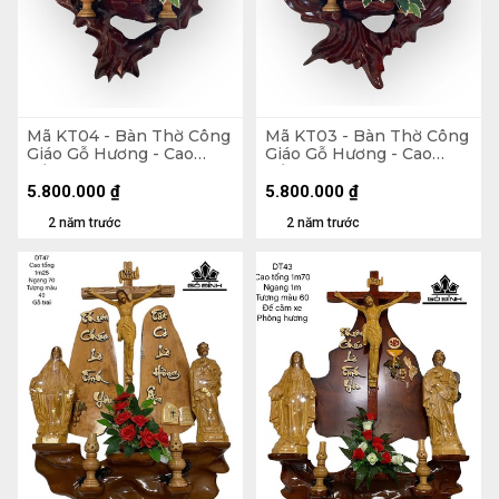
Mã KT04 - Bàn Thờ Công
Mã KT03 - Bàn Thờ Công
Giáo Gỗ Hương - Cao
Giáo Gỗ Hương - Cao
Tổng 115 Ngang 70
Tổng 120 Ngang 70
Tượng Giả Gỗ 40 (cm)
Tượng Giả Gỗ 40 (cm)
5.800.000
₫
5.800.000
₫
2 năm trước
2 năm trước