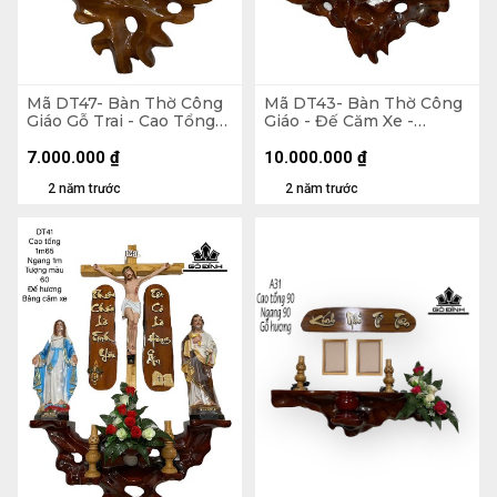
Mã DT47- Bàn Thờ Công
Mã DT43- Bàn Thờ Công
Giáo Gỗ Trai - Cao Tổng
Giáo - Đế Căm Xe -
125 Ngang 70 Tượng Màu
Phông Hương - Cao Tổng
40 (cm)
170 Ngang 100 Tượng
7.000.000
₫
10.000.000
₫
Màu 60 (cm)
2 năm trước
2 năm trước