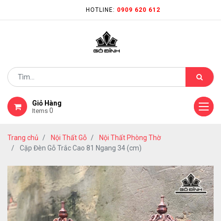
HOTLINE:
0909 620 612
Giỏ Hàng
0
Items
Trang chủ
Nội Thất Gỗ
Nội Thất Phòng Thờ
Cặp Đèn Gỗ Trắc Cao 81 Ngang 34 (cm)