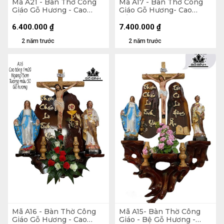
Mã A21 - Bàn Thờ Công
Mã A17 - Bàn Thờ Công
Giáo Gỗ Hương - Cao
Giáo Gỗ Hương- Cao
Tổng 110 Ngang 75
Tổng 140 Ngang 90
Tượng Màu 50 (cm)
Tượng Nhựa Giả Gỗ 50
6.400.000
₫
7.400.000
₫
(cm)
2 năm trước
2 năm trước
Mã A16 - Bàn Thờ Công
Mã A15- Bàn Thờ Công
Giáo Gỗ Hương - Cao
Giáo - Bệ Gỗ Hương -