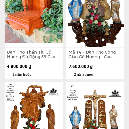
Bàn Thờ Thần Tài Gỗ
Mã T41- Bàn Thờ Công
Hương Đá Rộng 59 Cao
Giáo Gỗ Hương - Cao
89 Sâu 61 (cm)
Tổng 150 Ngang 80
Tượng Màu 50 (cm)
4.800.000
₫
7.600.000
₫
2 năm trước
2 năm trước