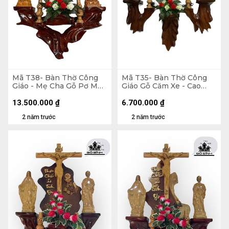
Mã T38- Bàn Thờ Công
Mã T35- Bàn Thờ Công
Giáo - Mẹ Cha Gỗ Pơ Mu
Giáo Gỗ Căm Xe - Cao
50 - Đế Gỗ Hương- Cao
Tổng 140 Ngang 95
Tổng 140 Ngang 80 -
Tượng Màu 50 (cm)
13.500.000
₫
6.700.000
₫
Chúa Gỗ Trai 80 (cm)
2 năm trước
2 năm trước