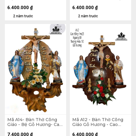
Tổng 120 Ngang 75
Bảng Căm Xe - Cao Tổng
Tượng Màu 50 (cm)
130 Ngang 70 Tượng Màu
6.400.000
₫
6.400.000
₫
40 (cm)
2 năm trước
2 năm trước
Mã A14- Bàn Thờ Công
Mã A12 - Bàn Thờ Công
Giáo - Bệ Gỗ Hương- Cao
Giáo Gỗ Hương - Cao
Tổng 140 Ngang 75
Tổng 125 Ngang 80
Tượng Màu 50 (cm)
Tượng Màu 50 (cm)
7.400.000
₫
6.400.000
₫