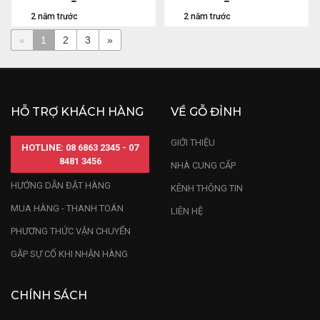
2 năm trước
2 năm trước
«
1
2
3
»
HỖ TRỢ KHÁCH HÀNG
VỀ GỖ ĐỈNH
GIỚI THIỆU
HOTLINE: 08 6863 2345 - 07
8481 3456
NHÀ CUNG CẤP
HƯỚNG DẪN ĐẶT HÀNG
KÊNH THÔNG TIN
MUA HÀNG - THANH TOÁN
LIÊN HỆ
PHƯƠNG THỨC VẬN CHUYỂN
GẶP SỰ CỐ KHI NHẬN HÀNG
CHÍNH SÁCH