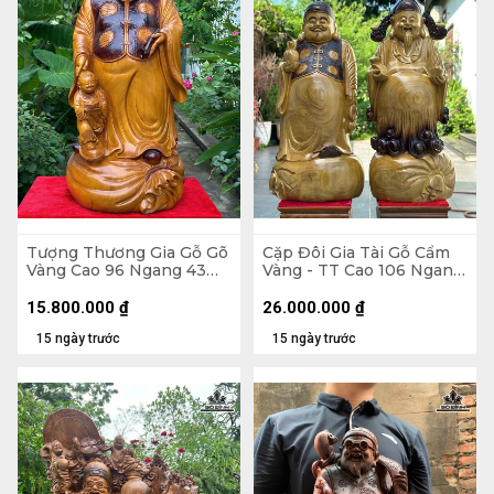
Tượng Thương Gia Gỗ Gõ
Cặp Đôi Gia Tài Gỗ Cẩm
Vàng Cao 96 Ngang 43
Vàng - TT Cao 106 Ngang
Sâu 43 (cm)
43 Sâu 28 (cm) - TG Cao
103 Ngang 48 Sâu 25 (cm)
15.800.000
₫
26.000.000
₫
15 ngày trước
15 ngày trước