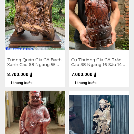
Tượng Quản Gia Gỗ Bách
Cụ Thương Gia Gỗ Trắc
Xanh Cao 68 Ngang 55
Cao 38 Ngang 16 Sâu 14
Sâu 30 (cm)
(cm)
8.700.000
₫
7.000.000
₫
1 tháng trước
1 tháng trước