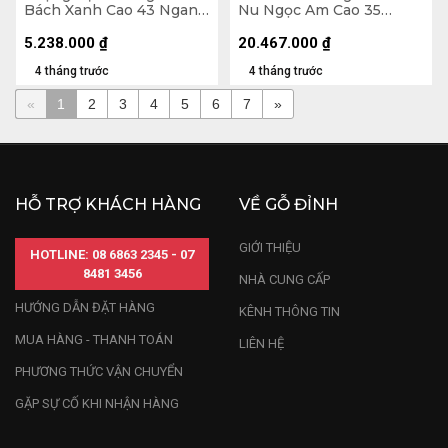
Bách Xanh Cao 43 Ngang
Nu Ngọc Am Cao 35
33 Sâu 22 (cm)
Ngang 65 Sâu 40 (cm)
5.238.000
₫
20.467.000
₫
4 tháng trước
4 tháng trước
«
1
2
3
4
5
6
7
»
HỖ TRỢ KHÁCH HÀNG
VỀ GỖ ĐỈNH
GIỚI THIỆU
HOTLINE: 08 6863 2345 - 07
8481 3456
NHÀ CUNG CẤP
HƯỚNG DẪN ĐẶT HÀNG
KÊNH THÔNG TIN
MUA HÀNG - THANH TOÁN
LIÊN HỆ
PHƯƠNG THỨC VẬN CHUYỂN
GẶP SỰ CỐ KHI NHẬN HÀNG