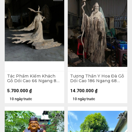
Tác Phẩm Kiếm Khách
Tượng Thần Y Hoa Đà Gỗ
Gỗ Dổi Cao 66 Ngang 80
Dổi Cao 186 Ngang 68
Sâu 17 (cm)
Sâu 25 (cm)
5.700.000
₫
14.700.000
₫
10 ngày trước
10 ngày trước