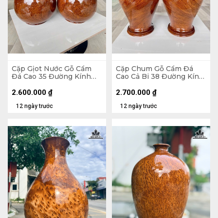
Cặp Gịot Nước Gỗ Cẩm
Cặp Chum Gỗ Cẩm Đá
Đá Cao 35 Đường Kính
Cao Cả Bi 38 Đường Kính
20,5 (cm)
21 (cm)
2.600.000
₫
2.700.000
₫
12 ngày trước
12 ngày trước