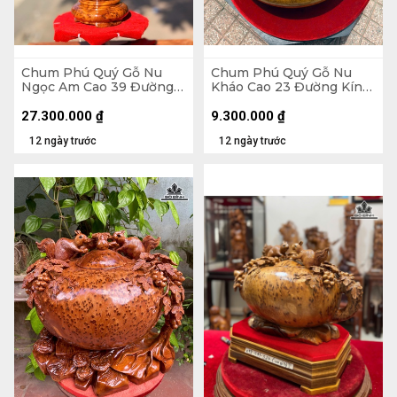
Chum Phú Quý Gỗ Nu
Chum Phú Quý Gỗ Nu
Ngọc Am Cao 39 Đường
Kháo Cao 23 Đường Kính
Kính 21 (cm) - Luôn Đế 43
42 (cm)
(cm)
27.300.000
₫
9.300.000
₫
12 ngày trước
12 ngày trước