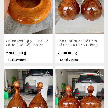
Chum Phú Quý - Thố Gỗ
Cặp Gịot Nước Gỗ Cẩm
Cà Te ( Gõ Đỏ) Cao 22
Đá Cao Cả Bi 33 Đường
Đường Kính 41 (cm)
Kính 21 (cm)
2.900.000
₫
2.800.000
₫
12 ngày trước
12 ngày trước