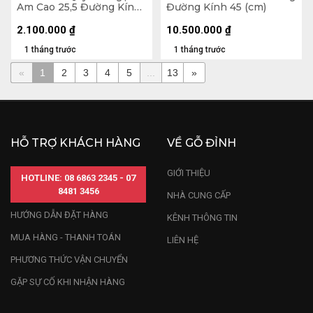
Am Cao 25,5 Đường Kính
Đường Kính 45 (cm)
25 (cm)
2.100.000
₫
10.500.000
₫
1 tháng trước
1 tháng trước
«
1
2
3
4
5
...
13
»
HỖ TRỢ KHÁCH HÀNG
VỀ GỖ ĐỈNH
GIỚI THIỆU
HOTLINE: 08 6863 2345 - 07
8481 3456
NHÀ CUNG CẤP
HƯỚNG DẪN ĐẶT HÀNG
KÊNH THÔNG TIN
MUA HÀNG - THANH TOÁN
LIÊN HỆ
PHƯƠNG THỨC VẬN CHUYỂN
GẶP SỰ CỐ KHI NHẬN HÀNG