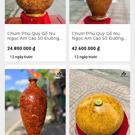
Chum Phú Quý Gỗ Nu
Chum Phú Quý Gỗ Nu
Ngọc Am Cao 50 Đường
Ngọc Am Cao 50 Đường
Kính 35 (cm)
Kính 30 (cm) - Luôn Đế
54 (cm)
24.800.000
₫
42.600.000
₫
12 ngày trước
12 ngày trước