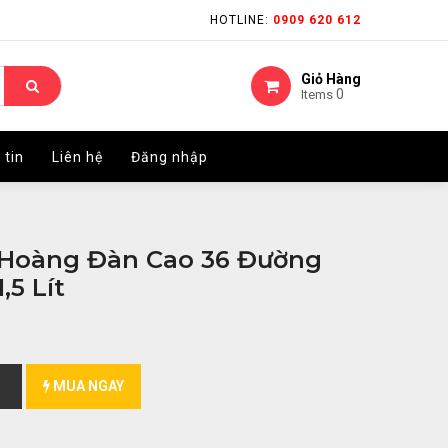
HOTLINE:
HOTLINE:
0909 620 612
0909 620 612
Giỏ Hàng
Giỏ Hàng
0
0
Items
Items
 tin
 tin
Liên hệ
Liên hệ
Đăng nhập
Đăng nhập
 Hoàng Đàn Cao 36 Đường
,5 Lít
MUA NGAY