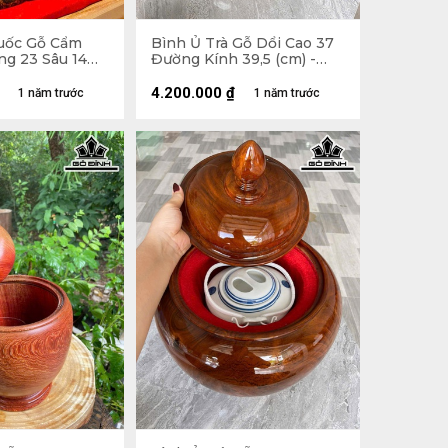
uốc Gỗ Cẩm
Bình Ủ Trà Gỗ Dổi Cao 37
ng 23 Sâu 14
Đường Kính 39,5 (cm) -
2,5Lít
4.200.000
₫
1 năm trước
1 năm trước