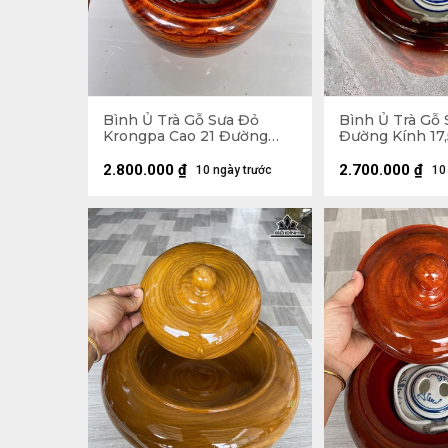
Bình Ủ Trà Gỗ Sưa Đỏ
Bình Ủ Trà Gỗ 
Krongpa Cao 21 Đường
Đường Kính 17,
Kính 19 (cm) - Đựng Tích
0,5 Lít
2.800.000
₫
2.700.000
₫
10 ngày trước
10