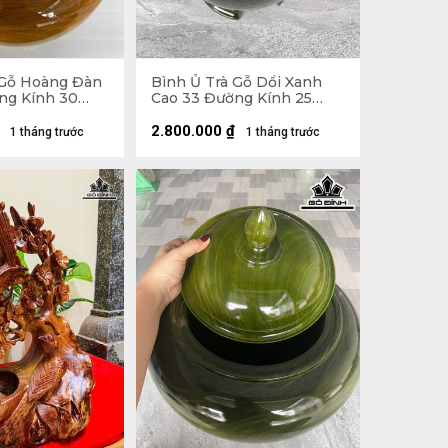
 Gỗ Hoàng Đàn
Bình Ủ Trà Gỗ Dổi Xanh
ng Kính 30
Cao 33 Đường Kính 25
Tích 1,5 Lít
(cm) - Đựng Tích 1,2 Lít
2.800.000
₫
1 tháng trước
1 tháng trước