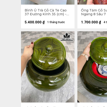
Bình Ủ Trà Gỗ Cà Te Cao
Ống Tăm Gỗ Sư
37 Đường Kính 35 (cm) -
Ngang 8 Sâu 7 
Đựng Tích 2,5 Lít
5.400.000
₫
1.700.000
₫
1 tháng trước
4 