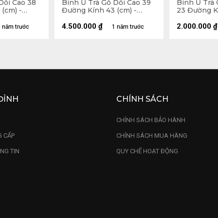
Dổi Cao 38
Bình Ủ Trà Gỗ Dổi Cao 39
Bình Ủ Trà
(cm) -
Đường Kính 43 (cm) -
23 Đường Kí
2,5Lít
0,5Lít
4.500.000
₫
2.000.000
₫
 năm trước
1 năm trước
ĐỈNH
CHÍNH SÁCH
U
CHÍNH SÁCH BẢO HÀNH
 CẤP
CHÍNH SÁCH MUA HÀNG
NG TIN
QUY CHẾ HOẠT ĐỘNG