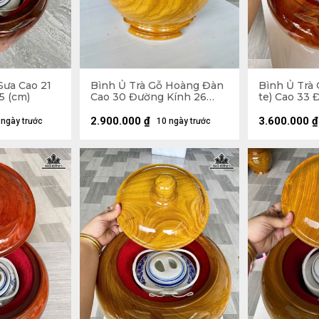
Sưa Cao 21
Bình Ủ Trà Gỗ Hoàng Đàn
Bình Ủ Trà 
5 (cm)
Cao 30 Đường Kính 26
te) Cao 33 
(cm) - Đựng Tích 1,2 Lít
(cm) - Đựng 
2.900.000
₫
3.600.000
₫
 ngày trước
10 ngày trước