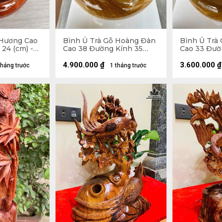
 Hương Cao
Bình Ủ Trà Gỗ Hoàng Đàn
Bình Ủ Trà
24 (cm) -
Cao 38 Đường Kính 35
Cao 33 Đườ
(cm) - Đựng Tích 2,5 Lít
(cm) - Đựng 
4.900.000
₫
3.600.000
₫
tháng trước
1 tháng trước