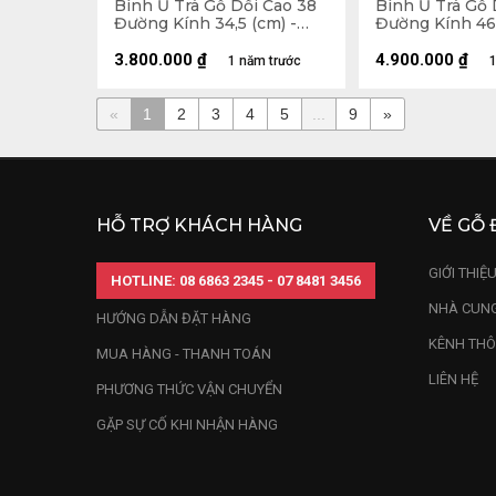
Bình Ủ Trà Gỗ Dổi Cao 38
Bình Ủ Trà Gỗ 
Đường Kính 34,5 (cm) -
Đường Kính 46 
2,5Lít
2,5Lít
3.800.000
₫
4.900.000
₫
1 năm trước
1
«
1
2
3
4
5
...
9
»
HỖ TRỢ KHÁCH HÀNG
VỀ GỖ 
GIỚI THIỆ
HOTLINE: 08 6863 2345 - 07 8481 3456
NHÀ CUNG
HƯỚNG DẪN ĐẶT HÀNG
KÊNH THÔ
MUA HÀNG - THANH TOÁN
LIÊN HỆ
PHƯƠNG THỨC VẬN CHUYỂN
GẶP SỰ CỐ KHI NHẬN HÀNG