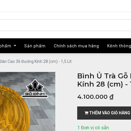
 phẩm
 phẩm
Sản phẩm
Sản phẩm
Chính sách mua hàng
Chính sách mua hàng
Kênh thông
Kênh thông
Đàn Cao 36 Đường Kính 28 (cm) - 1,5 Lít
Bình Ủ Trà Gỗ
Kính 28 (cm) - 1
4.100.000
₫
THÊM VÀO GIỎ HÀNG
1 Đơn vị có sẵn