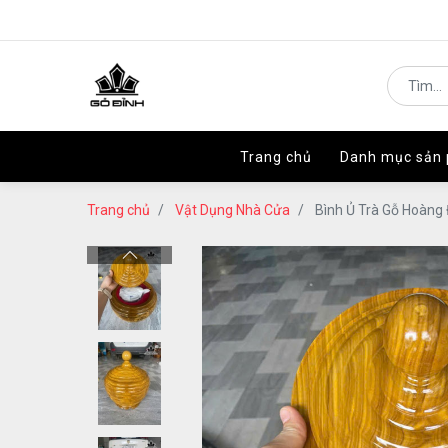
Trang chủ
Trang chủ
Danh mục sản
Danh mục sản
Trang chủ
Vật Dụng Nhà Cửa
Bình Ủ Trà Gỗ Hoàng 