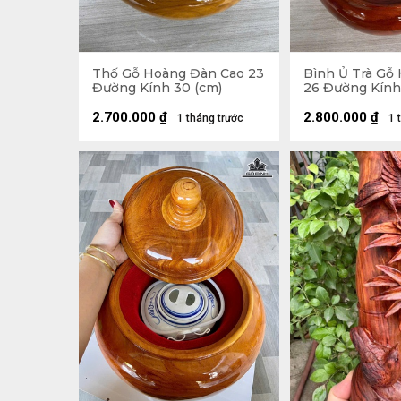
Thố Gỗ Hoàng Đàn Cao 23
Bình Ủ Trà Gỗ
Đường Kính 30 (cm)
26 Đường Kính 
Đựng Tích 1 Lít
2.700.000
₫
2.800.000
₫
1 tháng trước
1 