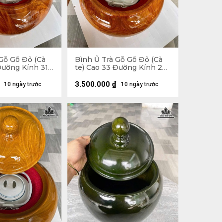
Gỗ Gõ Đỏ (Cà
Bình Ủ Trà Gỗ Gõ Đỏ (Cà
Đường Kính 31,5
te) Cao 33 Đường Kính 29
Tích 1,5 Lít
(cm) - Đựng Tích 1,5 Lít
3.500.000
₫
10 ngày trước
10 ngày trước