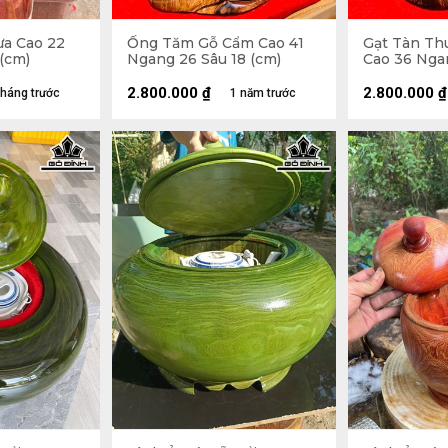
a Cao 22
Ống Tăm Gỗ Cẩm Cao 41
Gạt Tàn Th
(cm)
Ngang 26 Sâu 18 (cm)
Cao 36 Nga
(cm)
2.800.000
₫
2.800.000
₫
tháng trước
1 năm trước