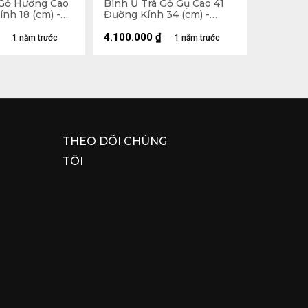
 Gỗ Hương Cao
Bình Ủ Trà Gỗ Gụ Cao 41
nh 18 (cm) -
Đường Kính 34 (cm) -
2,5Lít
4.100.000
₫
1 năm trước
1 năm trước
THEO DÕI CHÚNG
TÔI