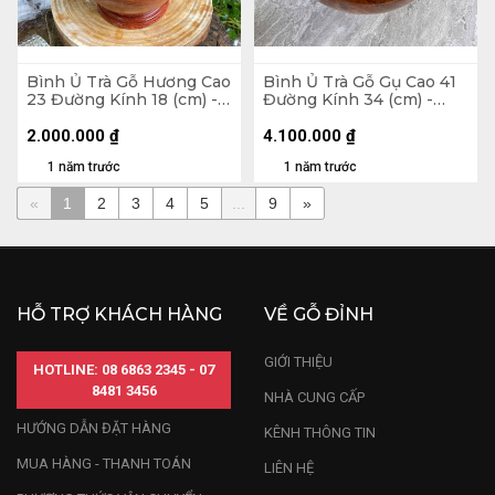
Bình Ủ Trà Gỗ Hương Cao
Bình Ủ Trà Gỗ Gụ Cao 41
23 Đường Kính 18 (cm) -
Đường Kính 34 (cm) -
0,5Lít
2,5Lít
2.000.000
₫
4.100.000
₫
1 năm trước
1 năm trước
«
1
2
3
4
5
...
9
»
HỖ TRỢ KHÁCH HÀNG
VỀ GỖ ĐỈNH
GIỚI THIỆU
HOTLINE: 08 6863 2345 - 07
8481 3456
NHÀ CUNG CẤP
HƯỚNG DẪN ĐẶT HÀNG
KÊNH THÔNG TIN
MUA HÀNG - THANH TOÁN
LIÊN HỆ