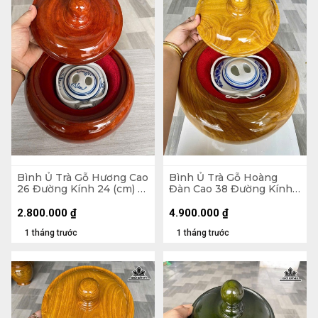
Bình Ủ Trà Gỗ Hương Cao
Bình Ủ Trà Gỗ Hoàng
26 Đường Kính 24 (cm) -
Đàn Cao 38 Đường Kính
Đựng Tích 1 Lít
35 (cm) - Đựng Tích 2,5
Lít
2.800.000
₫
4.900.000
₫
1 tháng trước
1 tháng trước