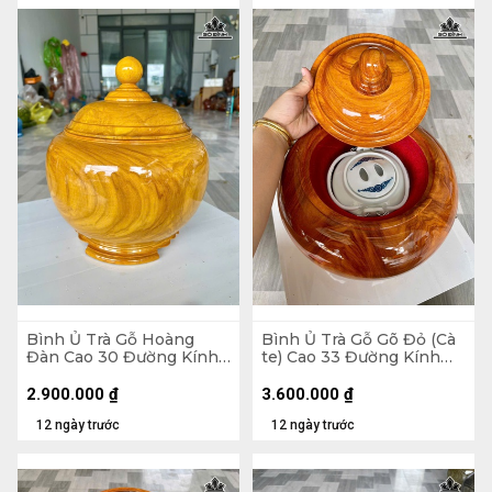
Bình Ủ Trà Gỗ Hoàng
Bình Ủ Trà Gỗ Gõ Đỏ (Cà
Đàn Cao 30 Đường Kính
te) Cao 33 Đường Kính
26 (cm) - Đựng Tích 1,2
31,5 (cm) - Đựng Tích 1,5
Lít
Lít
2.900.000
₫
3.600.000
₫
12 ngày trước
12 ngày trước