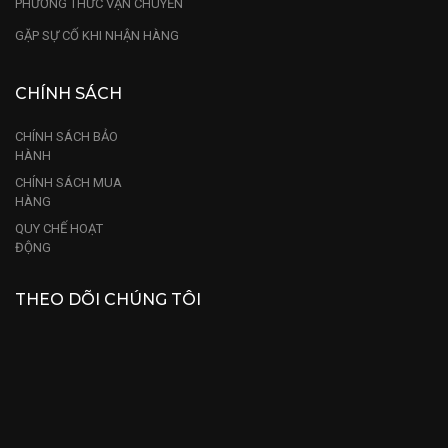
PHƯƠNG THỨC VẬN CHUYỂN
GẶP SỰ CỐ KHI NHẬN HÀNG
CHÍNH SÁCH
CHÍNH SÁCH BẢO
HÀNH
CHÍNH SÁCH MUA
HÀNG
QUY CHẾ HOẠT
ĐỘNG
THEO DÕI CHÚNG TÔI