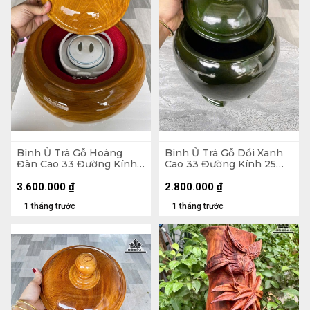
Bình Ủ Trà Gỗ Hoàng
Bình Ủ Trà Gỗ Dổi Xanh
Đàn Cao 33 Đường Kính
Cao 33 Đường Kính 25
30 (cm) - Đựng Tích 1,5
(cm) - Đựng Tích 1,2 Lít
Lít
3.600.000
₫
2.800.000
₫
1 tháng trước
1 tháng trước