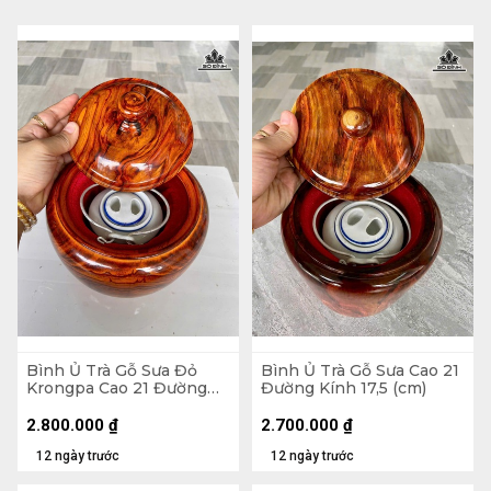
Bình Ủ Trà Gỗ Sưa Đỏ
Bình Ủ Trà Gỗ Sưa Cao 21
Krongpa Cao 21 Đường
Đường Kính 17,5 (cm)
Kính 19 (cm) - Đựng Tích
0,5 Lít
2.800.000
₫
2.700.000
₫
12 ngày trước
12 ngày trước