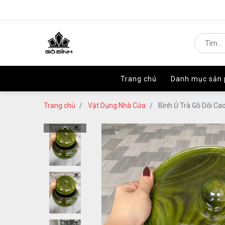
Trang chủ
Trang chủ
Danh mục sản
Danh mục sản
Trang chủ
Vật Dụng Nhà Cửa
Bình Ủ Trà Gỗ Dổi Cao