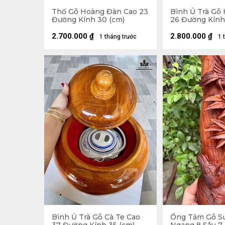
Thố Gỗ Hoàng Đàn Cao 23
Bình Ủ Trà Gỗ
Đường Kính 30 (cm)
26 Đường Kính 
Đựng Tích 1 Lít
2.700.000
₫
2.800.000
₫
1 tháng trước
1 
Bình Ủ Trà Gỗ Cà Te Cao
Ống Tăm Gỗ Sư