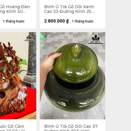
 Gỗ Hoàng Đàn
Bình Ủ Trà Gỗ Dổi Xanh
ng Kính 30
Cao 33 Đường Kính 25
Tích 1,5 Lít
(cm) - Đựng Tích 1,2 Lít
2.800.000
₫
1 tháng trước
1 tháng trước
uốc Gỗ Cẩm
Bình Ủ Trà Gỗ Dổi Cao 37