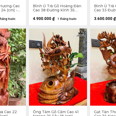
 Hương Cao
Bình Ủ Trà Gỗ Hoàng Đàn
Bình Ủ Trà
24 (cm) -
Cao 38 Đường Kính 35
Cao 33 Đườ
(cm) - Đựng Tích 2,5 Lít
(cm) - Đựng 
4.900.000
₫
3.600.000
₫
tháng trước
1 tháng trước
a Cao 22
Ống Tăm Gỗ Cẩm Cao 41
Gạt Tàn Th