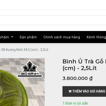
 phẩm
 phẩm
Sản phẩm
Sản phẩm
Chính sách mua hàng
Chính sách mua hàng
Kênh thông
Kênh thông
 38 Đường Kính 34,5 (cm) - 2,5Lít
Bình Ủ Trà Gỗ
(cm) - 2,5Lít
3.800.000
₫
THÊM VÀO GIỎ HÀNG
1 Đơn vị có sẵn