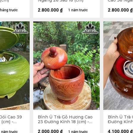
(cm)
Ngang 26 Sâu 18 (cm)
Cao 36 Nga
(cm)
2.800.000
₫
2.800.000
₫
tháng trước
1 năm trước
Dổi Cao 39
Bình Ủ Trà Gỗ Hương Cao
Bình Ủ Trà 
(cm) -
23 Đường Kính 18 (cm) -
Đường Kính 
0,5Lít
2,5Lít
2.000.000
₫
4.100.000
₫
 năm trước
1 năm trước