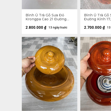
Bình Ủ Trà Gỗ Sưa Đỏ
Bình Ủ Trà Gỗ 
Krongpa Cao 21 Đường
Đường Kính 17,
Kính 19 (cm) - Đựng Tích
0,5 Lít
2.800.000
₫
2.700.000
₫
13 ngày trước
13