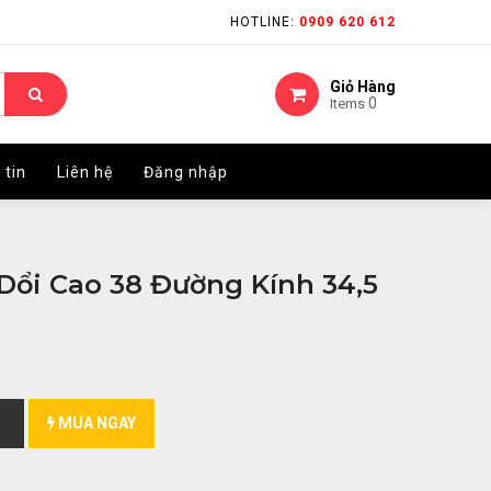
HOTLINE:
HOTLINE:
0909 620 612
0909 620 612
Giỏ Hàng
Giỏ Hàng
0
0
Items
Items
 tin
 tin
Liên hệ
Liên hệ
Đăng nhập
Đăng nhập
 Dổi Cao 38 Đường Kính 34,5
MUA NGAY