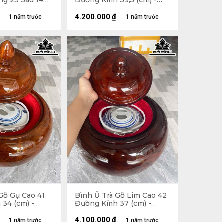
ng 23 Sâu 14
Đường Kính 39,5 (cm) -
2,5Lít
4.200.000
₫
1 năm trước
1 năm trước
Gỗ Gụ Cao 41
Bình Ủ Trà Gỗ Lim Cao 42
34 (cm) -
Đường Kính 37 (cm) -
2,5Lít
4.100.000
₫
1 năm trước
1 năm trước