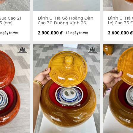
Sưa Cao 21
Bình Ủ Trà Gỗ Hoàng Đàn
Bình Ủ Trà 
5 (cm)
Cao 30 Đường Kính 26
te) Cao 33 
(cm) - Đựng Tích 1,2 Lít
(cm) - Đựng 
2.900.000
₫
3.600.000
₫
 ngày trước
13 ngày trước