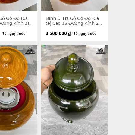
Gỗ Gõ Đỏ (Cà
Bình Ủ Trà Gỗ Gõ Đỏ (Cà
Đường Kính 31,5
te) Cao 33 Đường Kính 29
Tích 1,5 Lít
(cm) - Đựng Tích 1,5 Lít
3.500.000
₫
13 ngày trước
13 ngày trước