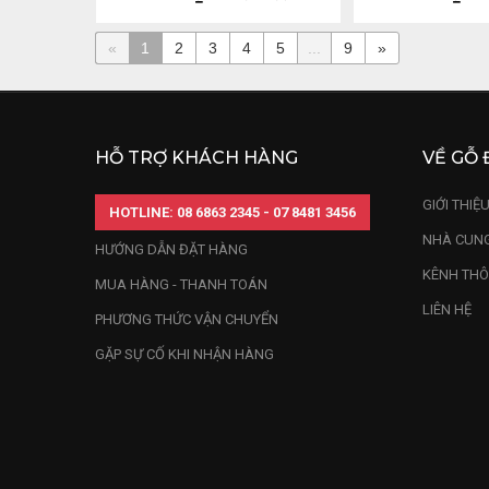
«
1
2
3
4
5
...
9
»
HỖ TRỢ KHÁCH HÀNG
VỀ GỖ 
GIỚI THIỆ
HOTLINE: 08 6863 2345 - 07 8481 3456
NHÀ CUNG
HƯỚNG DẪN ĐẶT HÀNG
KÊNH THÔ
MUA HÀNG - THANH TOÁN
LIÊN HỆ
PHƯƠNG THỨC VẬN CHUYỂN
GẶP SỰ CỐ KHI NHẬN HÀNG