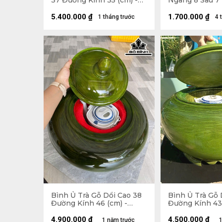
37 Đường Kính 35 (cm) -
Ngang 8 Sâu 7 
Đựng Tích 2,5 Lít
5.400.000
₫
1.700.000
₫
1 tháng trước
4 
Bình Ủ Trà Gỗ Dổi Cao 38
Bình Ủ Trà Gỗ 
Đường Kính 46 (cm) -
Đường Kính 43 
2,5Lít
2,5Lít
4.900.000
₫
4.500.000
₫
1 năm trước
1