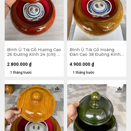
Bình Ủ Trà Gỗ Hương Cao
Bình Ủ Trà Gỗ Hoàng
26 Đường Kính 24 (cm) -
Đàn Cao 38 Đường Kính
Đựng Tích 1 Lít
35 (cm) - Đựng Tích 2,5
Lít
2.800.000
₫
4.900.000
₫
1 tháng trước
1 tháng trước