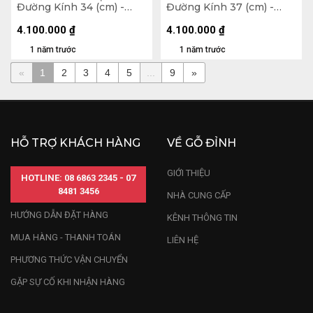
Đường Kính 34 (cm) -
Đường Kính 37 (cm) -
2,5Lít
2,5Lít
4.100.000
₫
4.100.000
₫
1 năm trước
1 năm trước
«
1
2
3
4
5
...
9
»
HỖ TRỢ KHÁCH HÀNG
VỀ GỖ ĐỈNH
GIỚI THIỆU
HOTLINE: 08 6863 2345 - 07
8481 3456
NHÀ CUNG CẤP
HƯỚNG DẪN ĐẶT HÀNG
KÊNH THÔNG TIN
MUA HÀNG - THANH TOÁN
LIÊN HỆ
PHƯƠNG THỨC VẬN CHUYỂN
GẶP SỰ CỐ KHI NHẬN HÀNG