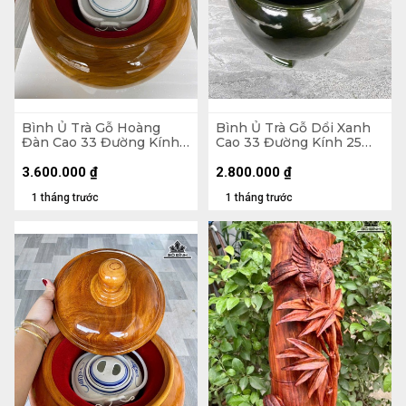
Bình Ủ Trà Gỗ Hoàng
Bình Ủ Trà Gỗ Dổi Xanh
Đàn Cao 33 Đường Kính
Cao 33 Đường Kính 25
30 (cm) - Đựng Tích 1,5
(cm) - Đựng Tích 1,2 Lít
Lít
3.600.000
₫
2.800.000
₫
1 tháng trước
1 tháng trước