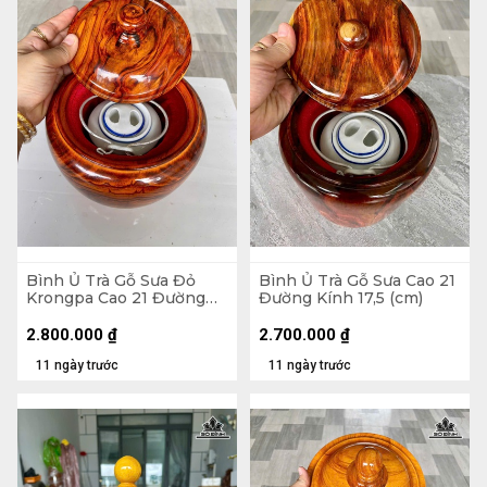
Bình Ủ Trà Gỗ Sưa Đỏ
Bình Ủ Trà Gỗ Sưa Cao 21
Krongpa Cao 21 Đường
Đường Kính 17,5 (cm)
Kính 19 (cm) - Đựng Tích
0,5 Lít
2.800.000
₫
2.700.000
₫
11 ngày trước
11 ngày trước