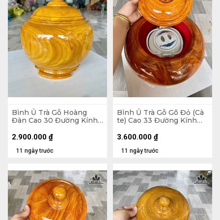
Bình Ủ Trà Gỗ Hoàng
Bình Ủ Trà Gỗ Gõ Đỏ (Cà
Đàn Cao 30 Đường Kính
te) Cao 33 Đường Kính
26 (cm) - Đựng Tích 1,2
31,5 (cm) - Đựng Tích 1,5
Lít
Lít
2.900.000
₫
3.600.000
₫
11 ngày trước
11 ngày trước