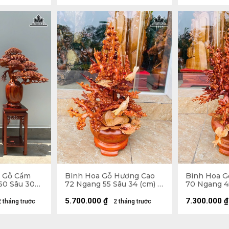
g Gỗ Cẩm
Bình Hoa Gỗ Hương Cao
Bình Hoa G
60 Sâu 30
72 Ngang 55 Sâu 34 (cm) -
70 Ngang 45
ôn
10kg
10kg
5.700.000
₫
7.300.000
₫
2 tháng trước
2 tháng trước