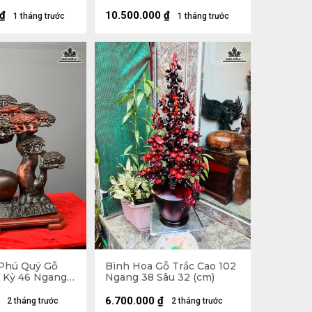
Bào Ngư - Lá
(cm) - Bình Cao 35 Đường
hân Rễ Nhai
Kính 18 (cm)
₫
10.500.000
₫
1 tháng trước
1 tháng trước
Phú Quý Gỗ
Bình Hoa Gỗ Trắc Cao 102
ả Kỷ 46 Ngang
Ngang 38 Sâu 32 (cm)
cm) - - Kỷ Cao 4
h 12 (cm)
6.700.000
₫
2 tháng trước
2 tháng trước