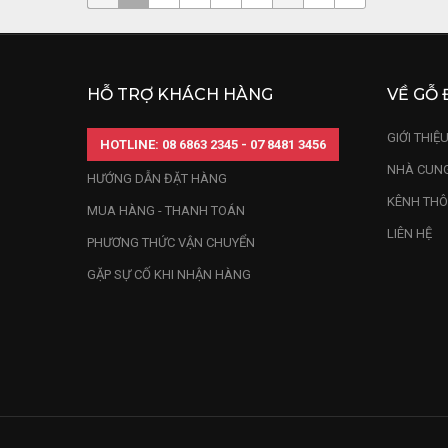
HỖ TRỢ KHÁCH HÀNG
VỀ GỖ 
GIỚI THIỆ
HOTLINE: 08 6863 2345 - 07 8481 3456
NHÀ CUNG
HƯỚNG DẪN ĐẶT HÀNG
KÊNH THÔ
MUA HÀNG - THANH TOÁN
LIÊN HỆ
PHƯƠNG THỨC VẬN CHUYỂN
GẶP SỰ CỐ KHI NHẬN HÀNG