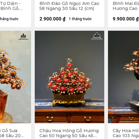
Tứ Diện -
Bình Đào Gỗ Ngọc Am Cao
Bình Mai Đ
 Bình Gỗ
58 Ngang 30 Sâu 12 (cm)
Hương Cao 
ao 58
Sâu 38 (cm)
 (cm)
2.900.000
₫
9.900.000
₫
tháng trước
1 tháng trước
i Gỗ Sưa
Chậu Hoa Hồng Gỗ Hương
Cây Hoa Hồ
58 Sâu 20
Cao 50 Ngang 50 Sâu 45
Cao 103 Ng