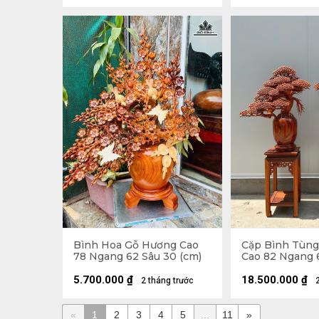
Bình Hoa Gỗ Hương Cao
Cặp Bình Tùn
78 Ngang 62 Sâu 30 (cm)
Cao 82 Ngang 
(cm) - Tặng Đ
5.700.000
₫
18.500.000
₫
2 tháng trước
«
1
2
3
4
5
...
11
»