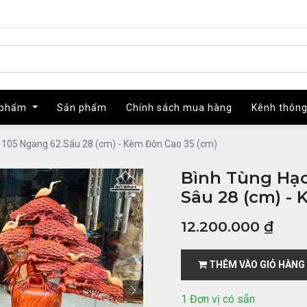
 phẩm
 phẩm
Sản phẩm
Sản phẩm
Chính sách mua hàng
Chính sách mua hàng
Kênh thông
Kênh thông
 105 Ngang 62 Sâu 28 (cm) - Kèm Đôn Cao 35 (cm)
Bình Tùng Hạc
Sâu 28 (cm) -
12.200.000
₫
THÊM VÀO GIỎ HÀNG
1 Đơn vị có sẵn