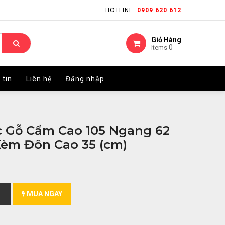
HOTLINE:
HOTLINE:
0909 620 612
0909 620 612
Giỏ Hàng
Giỏ Hàng
0
0
Items
Items
 tin
 tin
Liên hệ
Liên hệ
Đăng nhập
Đăng nhập
 Gỗ Cẩm Cao 105 Ngang 62
 Kèm Đôn Cao 35 (cm)
MUA NGAY