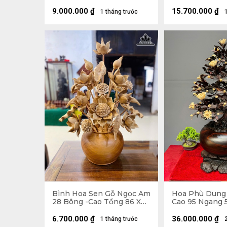
Ngang 42 (cm) - Bình
(cm)
Đường Kính 23 Cao 14 (cm)
9.000.000
₫
15.700.000
₫
1 tháng trước
Bình Hoa Sen Gỗ Ngọc Am
Hoa Phù Dung 
28 Bông -Cao Tổng 86 Xòe
Cao 95 Ngang 
63, Bình Cao 22 Đường
(cm) - Đường K
Kính 30 (cm)
(cm)
6.700.000
₫
36.000.000
₫
1 tháng trước