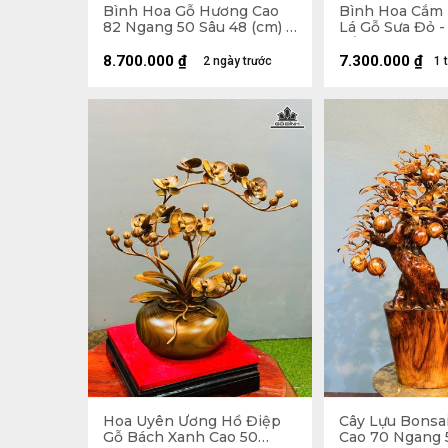
Bình Hoa Gỗ Hương Cao
Bình Hoa Cắm 
82 Ngang 50 Sâu 48 (cm) -
Lá Gỗ Sưa Đỏ -
Kỷ Cao 10 Mặt 30 x 28
Cẩm Paorosa C
Đường Kính 45
8.700.000
₫
7.300.000
₫
2 ngày trước
1 
Hoa Uyên Ương Hồ Điệp
Cây Lựu Bonsa
Gỗ Bách Xanh Cao 50
Cao 70 Ngang 