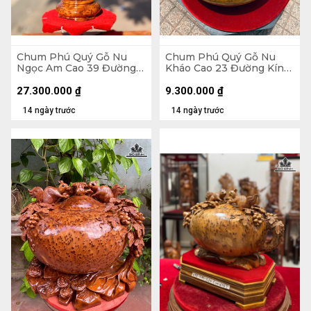
Chum Phú Quý Gỗ Nu
Chum Phú Quý Gỗ Nu
Ngọc Am Cao 39 Đường
Kháo Cao 23 Đường Kính
Kính 21 (cm) - Luôn Đế 43
42 (cm)
(cm)
27.300.000
₫
9.300.000
₫
14 ngày trước
14 ngày trước