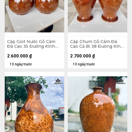
Cặp Gịot Nước Gỗ Cẩm
Cặp Chum Gỗ Cẩm Đá
Đá Cao 35 Đường Kính
Cao Cả Bi 38 Đường Kính
20,5 (cm)
21 (cm)
2.600.000
₫
2.700.000
₫
13 ngày trước
13 ngày trước