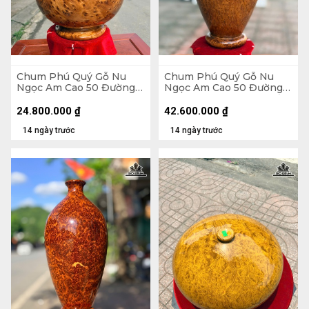
Chum Phú Quý Gỗ Nu
Chum Phú Quý Gỗ Nu
Ngọc Am Cao 50 Đường
Ngọc Am Cao 50 Đường
Kính 35 (cm)
Kính 30 (cm) - Luôn Đế
54 (cm)
24.800.000
₫
42.600.000
₫
14 ngày trước
14 ngày trước