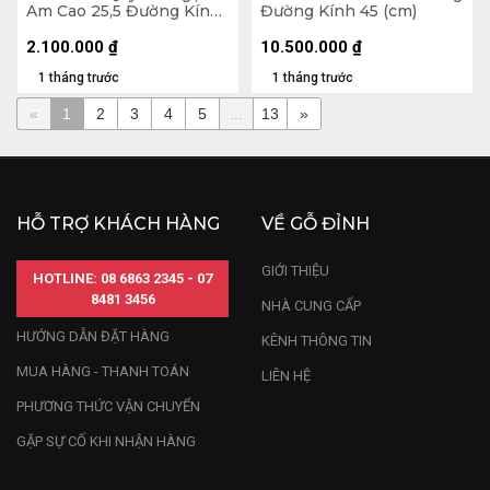
Am Cao 25,5 Đường Kính
Đường Kính 45 (cm)
25 (cm)
2.100.000
₫
10.500.000
₫
1 tháng trước
1 tháng trước
«
1
2
3
4
5
...
13
»
HỖ TRỢ KHÁCH HÀNG
VỀ GỖ ĐỈNH
GIỚI THIỆU
HOTLINE: 08 6863 2345 - 07
8481 3456
NHÀ CUNG CẤP
HƯỚNG DẪN ĐẶT HÀNG
KÊNH THÔNG TIN
MUA HÀNG - THANH TOÁN
LIÊN HỆ
PHƯƠNG THỨC VẬN CHUYỂN
GẶP SỰ CỐ KHI NHẬN HÀNG