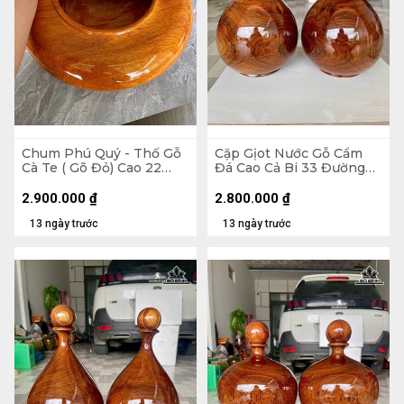
Chum Phú Quý - Thố Gỗ
Cặp Gịot Nước Gỗ Cẩm
Cà Te ( Gõ Đỏ) Cao 22
Đá Cao Cả Bi 33 Đường
Đường Kính 41 (cm)
Kính 21 (cm)
2.900.000
₫
2.800.000
₫
13 ngày trước
13 ngày trước