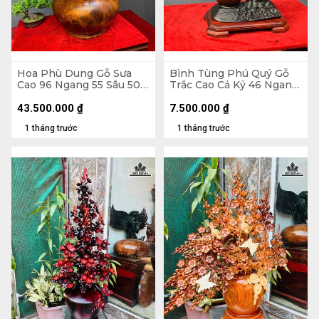
Hoa Phù Dung Gỗ Sưa
Bình Tùng Phú Quý Gỗ
Cao 96 Ngang 55 Sâu 50
Trắc Cao Cả Kỷ 46 Ngang
(cm) - Đường Kính Bình
42 Sâu 20 (cm) - - Kỷ Cao
43 (cm)
4 - Đường Kính 12 (cm)
43.500.000
₫
7.500.000
₫
1 tháng trước
1 tháng trước