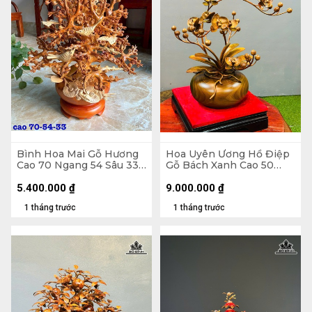
Bình Hoa Mai Gỗ Hương
Hoa Uyên Ương Hồ Điệp
Cao 70 Ngang 54 Sâu 33
Gỗ Bách Xanh Cao 50
(cm)
Ngang 42 (cm) - Bình
Đường Kính 23 Cao 14
5.400.000
₫
9.000.000
₫
(cm)
1 tháng trước
1 tháng trước