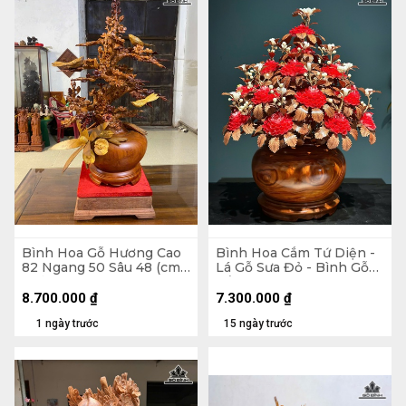
Bình Hoa Gỗ Hương Cao
Bình Hoa Cắm Tứ Diện -
82 Ngang 50 Sâu 48 (cm)
Lá Gỗ Sưa Đỏ - Bình Gỗ
- Kỷ Cao 10 Mặt 30 x 28
Cẩm Paorosa Cao 58
Đường Kính 45 (cm)
8.700.000
₫
7.300.000
₫
1 ngày trước
15 ngày trước