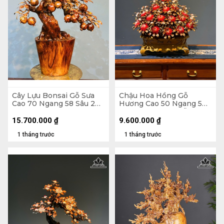
Cây Lựu Bonsai Gỗ Sưa
Chậu Hoa Hồng Gỗ
Cao 70 Ngang 58 Sâu 20
Hương Cao 50 Ngang 50
(cm)
Sâu 45 (cm) - Lá Gỗ Sưa -
Hoa Vỏ Sò Indo
15.700.000
₫
9.600.000
₫
1 tháng trước
1 tháng trước