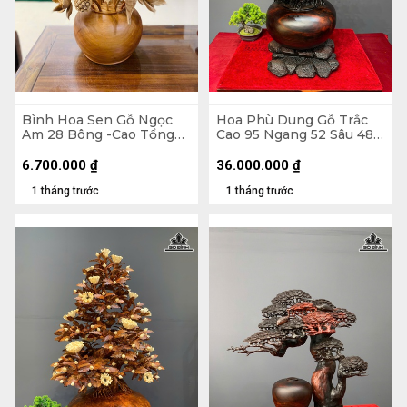
Bình Hoa Sen Gỗ Ngọc
Hoa Phù Dung Gỗ Trắc
Am 28 Bông -Cao Tổng
Cao 95 Ngang 52 Sâu 48
86 Xòe 63, Bình Cao 22
(cm) - Đường Kính Bình
Đường Kính 30 (cm)
35 (cm)
6.700.000
₫
36.000.000
₫
1 tháng trước
1 tháng trước