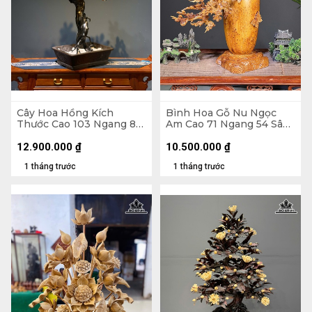
Cây Hoa Hồng Kích
Bình Hoa Gỗ Nu Ngọc
Thước Cao 103 Ngang 80
Am Cao 71 Ngang 54 Sâu
Sâu 40 (cm) - Hoa Bào
27 (cm) - Bình Cao 35
Ngư - Lá Gỗ Sưa - Thân
Đường Kính 18 (cm)
12.900.000
₫
10.500.000
₫
Rễ Nhai Bách
1 tháng trước
1 tháng trước