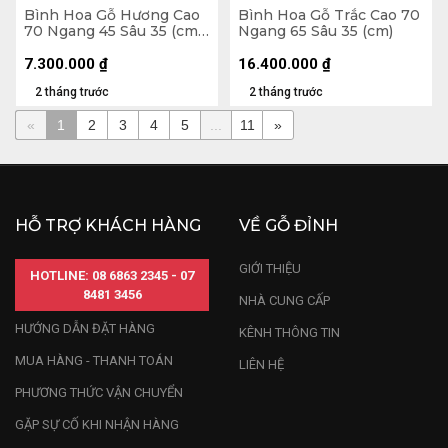
Bình Hoa Gỗ Hương Cao
Bình Hoa Gỗ Trắc Cao 70
70 Ngang 45 Sâu 35 (cm)
Ngang 65 Sâu 35 (cm)
- 10kg
7.300.000
₫
16.400.000
₫
2 tháng trước
2 tháng trước
«
1
2
3
4
5
...
11
»
HỖ TRỢ KHÁCH HÀNG
VỀ GỖ ĐỈNH
GIỚI THIỆU
HOTLINE: 08 6863 2345 - 07
8481 3456
NHÀ CUNG CẤP
HƯỚNG DẪN ĐẶT HÀNG
KÊNH THÔNG TIN
MUA HÀNG - THANH TOÁN
LIÊN HỆ
PHƯƠNG THỨC VẬN CHUYỂN
GẶP SỰ CỐ KHI NHẬN HÀNG