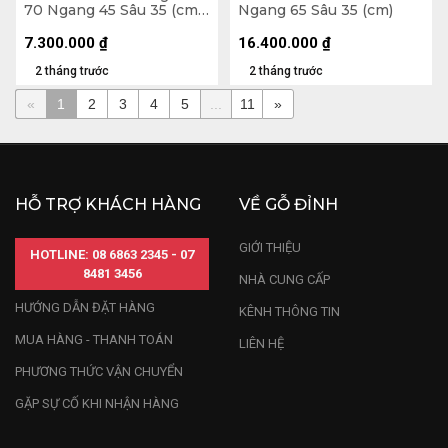
70 Ngang 45 Sâu 35 (cm)
Ngang 65 Sâu 35 (cm)
- 10kg
7.300.000
₫
16.400.000
₫
2 tháng trước
2 tháng trước
«
1
2
3
4
5
...
11
»
HỖ TRỢ KHÁCH HÀNG
VỀ GỖ ĐỈNH
GIỚI THIỆU
HOTLINE: 08 6863 2345 - 07
8481 3456
NHÀ CUNG CẤP
HƯỚNG DẪN ĐẶT HÀNG
KÊNH THÔNG TIN
MUA HÀNG - THANH TOÁN
LIÊN HỆ
PHƯƠNG THỨC VẬN CHUYỂN
GẶP SỰ CỐ KHI NHẬN HÀNG