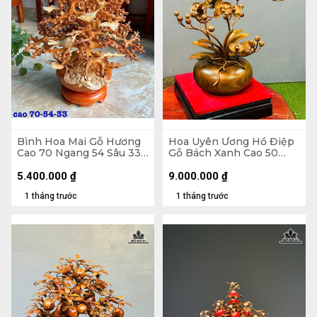
Bình Hoa Mai Gỗ Hương
Hoa Uyên Ương Hồ Điệp
Cao 70 Ngang 54 Sâu 33
Gỗ Bách Xanh Cao 50
(cm)
Ngang 42 (cm) - Bình
Đường Kính 23 Cao 14
5.400.000
₫
9.000.000
₫
(cm)
1 tháng trước
1 tháng trước