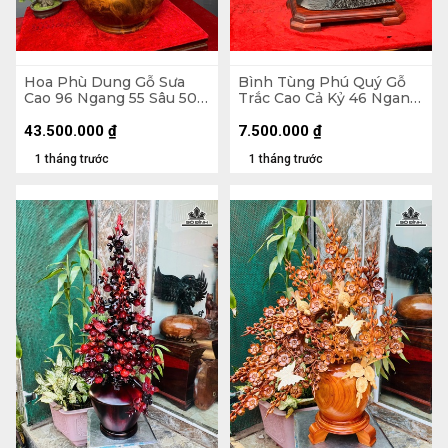
Hoa Phù Dung Gỗ Sưa
Bình Tùng Phú Quý Gỗ
Cao 96 Ngang 55 Sâu 50
Trắc Cao Cả Kỷ 46 Ngang
(cm) - Đường Kính Bình
42 Sâu 20 (cm) - - Kỷ Cao
43 (cm)
4 - Đường Kính 12 (cm)
43.500.000
₫
7.500.000
₫
1 tháng trước
1 tháng trước