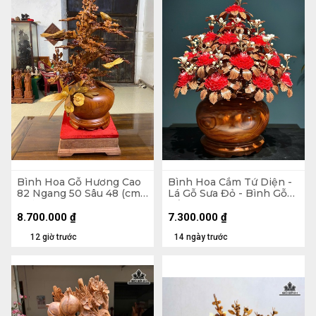
Bình Hoa Gỗ Hương Cao
Bình Hoa Cắm Tứ Diện -
82 Ngang 50 Sâu 48 (cm)
Lá Gỗ Sưa Đỏ - Bình Gỗ
- Kỷ Cao 10 Mặt 30 x 28
Cẩm Paorosa Cao 58
Đường Kính 45 (cm)
8.700.000
₫
7.300.000
₫
12 giờ trước
14 ngày trước