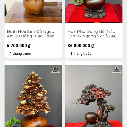
Bình Hoa Sen Gỗ Ngọc
Hoa Phù Dung Gỗ Trắc
Am 28 Bông -Cao Tổng
Cao 95 Ngang 52 Sâu 48
86 Xòe 63, Bình Cao 22
(cm) - Đường Kính Bình
Đường Kính 30 (cm)
35 (cm)
6.700.000
₫
36.000.000
₫
1 tháng trước
1 tháng trước