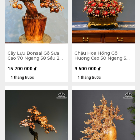
Cây Lựu Bonsai Gỗ Sưa
Chậu Hoa Hồng Gỗ
Cao 70 Ngang 58 Sâu 20
Hương Cao 50 Ngang 50
(cm)
Sâu 45 (cm) - Lá Gỗ Sưa -
Hoa Vỏ Sò Indo
15.700.000
₫
9.600.000
₫
1 tháng trước
1 tháng trước