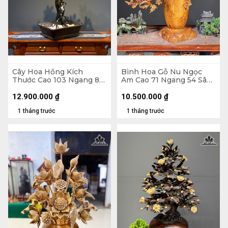
Cây Hoa Hồng Kích
Bình Hoa Gỗ Nu Ngọc
Thước Cao 103 Ngang 80
Am Cao 71 Ngang 54 Sâu
Sâu 40 (cm) - Hoa Bào
27 (cm) - Bình Cao 35
Ngư - Lá Gỗ Sưa - Thân
Đường Kính 18 (cm)
12.900.000
₫
10.500.000
₫
Rễ Nhai Bách
1 tháng trước
1 tháng trước