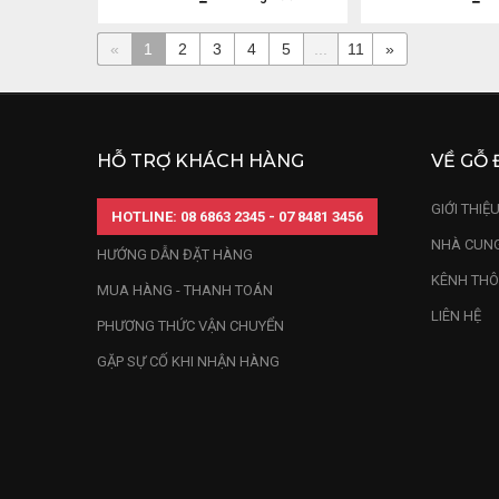
«
1
2
3
4
5
...
11
»
HỖ TRỢ KHÁCH HÀNG
VỀ GỖ 
GIỚI THIỆ
HOTLINE: 08 6863 2345 - 07 8481 3456
NHÀ CUNG
HƯỚNG DẪN ĐẶT HÀNG
KÊNH THÔ
MUA HÀNG - THANH TOÁN
LIÊN HỆ
PHƯƠNG THỨC VẬN CHUYỂN
GẶP SỰ CỐ KHI NHẬN HÀNG