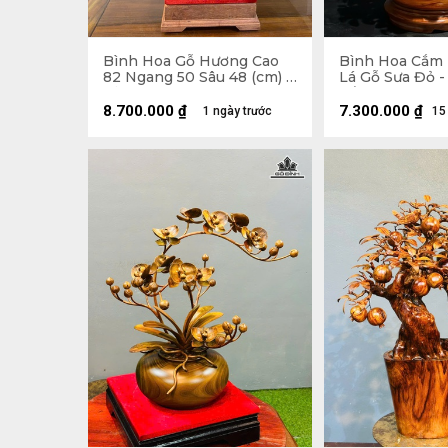
Bình Hoa Gỗ Hương Cao
Bình Hoa Cắm 
82 Ngang 50 Sâu 48 (cm) -
Lá Gỗ Sưa Đỏ -
Kỷ Cao 10 Mặt 30 x 28
Cẩm Paorosa C
Đường Kính 45
8.700.000
₫
7.300.000
₫
1 ngày trước
15