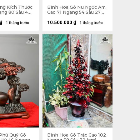
ng Kích Thước
Bình Hoa Gỗ Nu Ngọc Am
ang 80 Sâu 40
Cao 71 Ngang 54 Sâu 27
Bào Ngư - Lá
(cm) - Bình Cao 35 Đường
hân Rễ Nhai
Kính 18 (cm)
₫
10.500.000
₫
1 tháng trước
1 tháng trước
Phú Quý Gỗ
Bình Hoa Gỗ Trắc Cao 102