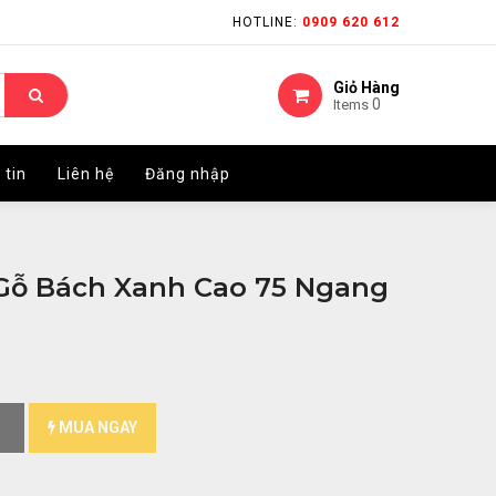
HOTLINE:
HOTLINE:
0909 620 612
0909 620 612
Giỏ Hàng
Giỏ Hàng
0
0
Items
Items
 tin
 tin
Liên hệ
Liên hệ
Đăng nhập
Đăng nhập
Gỗ Bách Xanh Cao 75 Ngang
)
MUA NGAY