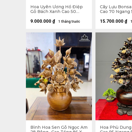
Hoa Uyên Ương Hồ Điệp
Cây Lựu Bonsa
Gỗ Bách Xanh Cao 50
Cao 70 Ngang 
Ngang 42 (cm) - Bình
(cm)
Đường Kính 23 Cao 14 (cm)
9.000.000
₫
15.700.000
₫
1 tháng trước
Bình Hoa Sen Gỗ Ngọc Am
Hoa Phù Dung 