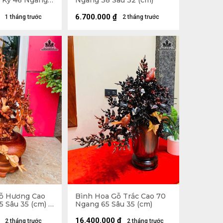
ả Kỷ 46 Ngang
Ngang 38 Sâu 32 (cm)
cm) - - Kỷ Cao 4
h 12 (cm)
6.700.000
₫
1 tháng trước
2 tháng trước
ỗ Hương Cao
Bình Hoa Gỗ Trắc Cao 70
 Sâu 35 (cm) -
Ngang 65 Sâu 35 (cm)
16.400.000
₫
2 tháng trước
2 tháng trước