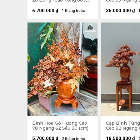
28 Bông -Cao Tổng 86 Xòe
Cao 95 Ngang 
63, Bình Cao 22 Đường
(cm) - Đường K
Kính 30 (cm)
(cm)
6.700.000
₫
36.000.000
₫
1 tháng trước
Bình Hoa Gỗ Hương Cao
Cặp Bình Tùn
78 Ngang 62 Sâu 30 (cm)
Cao 82 Ngang 
(cm) - Tặng Đ
5.700.000
₫
18.500.000
₫
2 tháng trước