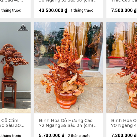
52 Sâu 48
96 Ngang 55 Sâu 50 (cm) -
Trắc Cao C
ính Bình 35
Đường Kính Bình 43 (cm)
42 Sâu 20 (
- Đường Kín
43.500.000
₫
7.500.000
₫
1 tháng trước
1 tháng trước
g Gỗ Cẩm
Bình Hoa Gỗ Hương Cao
Bình Hoa G
60 Sâu 30
72 Ngang 55 Sâu 34 (cm) -
70 Ngang 45
ôn
10kg
10kg
5.700.000
₫
7.300.000
₫
2 tháng trước
2 tháng trước