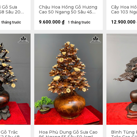
i Gỗ Sưa
Chậu Hoa Hồng Gỗ Hương
Cây Hoa Hồ
58 Sâu 20
Cao 50 Ngang 50 Sâu 45
Cao 103 Ng
(cm) - Lá Gỗ Sưa - Hoa Vỏ
(cm) - Hoa 
Sò Indo
Gỗ Sưa - T
9.600.000
₫
12.900.000
1 tháng trước
1 tháng trước
Bách
Gỗ Trắc
Hoa Phù Dung Gỗ Sưa Cao
Bình Tùng 