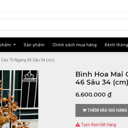
 phẩm
 phẩm
Sản phẩm
Sản phẩm
Chính sách mua hàng
Chính sách mua hàng
Kênh thông
Kênh thông
 Cao 75 Ngang 46 Sâu 34 (cm)
Bình Hoa Mai 
46 Sâu 34 (cm
6.600.000
₫
THÊM VÀO GIỎ HÀNG
Tạm thời hết hàng