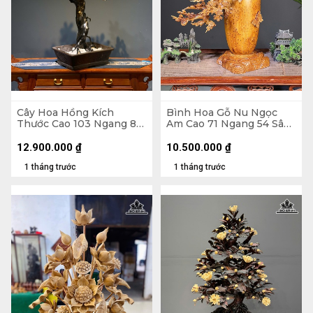
Cây Hoa Hồng Kích
Bình Hoa Gỗ Nu Ngọc
Thước Cao 103 Ngang 80
Am Cao 71 Ngang 54 Sâu
Sâu 40 (cm) - Hoa Bào
27 (cm) - Bình Cao 35
Ngư - Lá Gỗ Sưa - Thân
Đường Kính 18 (cm)
12.900.000
₫
10.500.000
₫
Rễ Nhai Bách
1 tháng trước
1 tháng trước