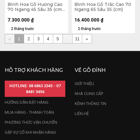
Bình Hoa Gỗ Hương Cao
Bình Hoa Gỗ Trắc Cao 70
70 Ngang 45 Sâu 35 (cm)
Ngang 65 Sâu 35 (cm)
- 10kg
7.300.000
₫
16.400.000
₫
2 tháng trước
2 tháng trước
«
1
2
3
4
5
...
11
»
HỖ TRỢ KHÁCH HÀNG
VỀ GỖ ĐỈNH
GIỚI THIỆU
HOTLINE: 08 6863 2345 - 07
8481 3456
NHÀ CUNG CẤP
HƯỚNG DẪN ĐẶT HÀNG
KÊNH THÔNG TIN
MUA HÀNG - THANH TOÁN
LIÊN HỆ
PHƯƠNG THỨC VẬN CHUYỂN
GẶP SỰ CỐ KHI NHẬN HÀNG