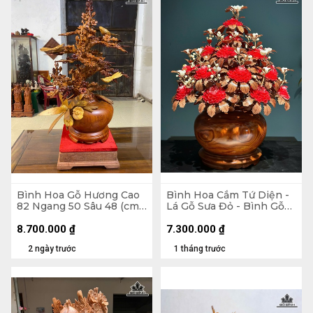
Bình Hoa Gỗ Hương Cao
Bình Hoa Cắm Tứ Diện -
82 Ngang 50 Sâu 48 (cm)
Lá Gỗ Sưa Đỏ - Bình Gỗ
- Kỷ Cao 10 Mặt 30 x 28
Cẩm Paorosa Cao 58
Đường Kính 45 (cm)
8.700.000
₫
7.300.000
₫
2 ngày trước
1 tháng trước