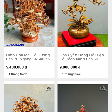
Bình Hoa Mai Gỗ Hương
Hoa Uyên Ương Hồ Điệp
Cao 70 Ngang 54 Sâu 33
Gỗ Bách Xanh Cao 50
(cm)
Ngang 42 (cm) - Bình
Đường Kính 23 Cao 14
5.400.000
₫
9.000.000
₫
(cm)
1 tháng trước
1 tháng trước