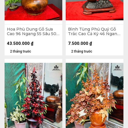
Hoa Phù Dung Gỗ Sưa
Bình Tùng Phú Quý Gỗ
Cao 96 Ngang 55 Sâu 50
Trắc Cao Cả Kỷ 46 Ngang
(cm) - Đường Kính Bình
42 Sâu 20 (cm) - - Kỷ Cao
43 (cm)
4 - Đường Kính 12 (cm)
43.500.000
₫
7.500.000
₫
2 tháng trước
2 tháng trước