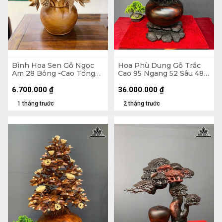
Bình Hoa Sen Gỗ Ngọc
Hoa Phù Dung Gỗ Trắc
Am 28 Bông -Cao Tổng
Cao 95 Ngang 52 Sâu 48
86 Xòe 63, Bình Cao 22
(cm) - Đường Kính Bình
Đường Kính 30 (cm)
35 (cm)
6.700.000
₫
36.000.000
₫
1 tháng trước
2 tháng trước