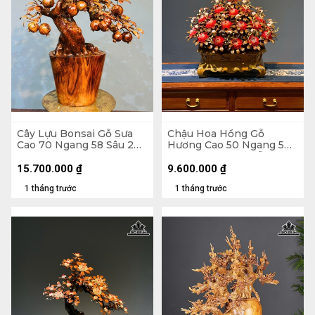
Cây Lựu Bonsai Gỗ Sưa
Chậu Hoa Hồng Gỗ
Cao 70 Ngang 58 Sâu 20
Hương Cao 50 Ngang 50
(cm)
Sâu 45 (cm) - Lá Gỗ Sưa -
Hoa Vỏ Sò Indo
15.700.000
₫
9.600.000
₫
1 tháng trước
1 tháng trước