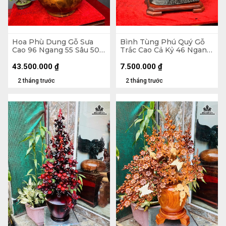
Hoa Phù Dung Gỗ Sưa
Bình Tùng Phú Quý Gỗ
Cao 96 Ngang 55 Sâu 50
Trắc Cao Cả Kỷ 46 Ngang
(cm) - Đường Kính Bình
42 Sâu 20 (cm) - - Kỷ Cao
43 (cm)
4 - Đường Kính 12 (cm)
43.500.000
₫
7.500.000
₫
2 tháng trước
2 tháng trước