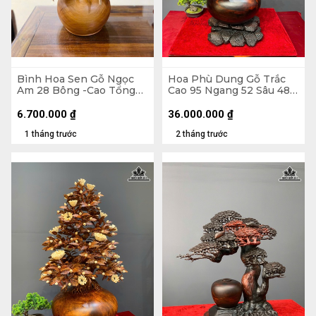
Bình Hoa Sen Gỗ Ngọc
Hoa Phù Dung Gỗ Trắc
Am 28 Bông -Cao Tổng
Cao 95 Ngang 52 Sâu 48
86 Xòe 63, Bình Cao 22
(cm) - Đường Kính Bình
Đường Kính 30 (cm)
35 (cm)
6.700.000
₫
36.000.000
₫
1 tháng trước
2 tháng trước