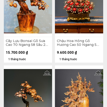
Cây Lựu Bonsai Gỗ Sưa
Chậu Hoa Hồng Gỗ
Cao 70 Ngang 58 Sâu 20
Hương Cao 50 Ngang 50
(cm)
Sâu 45 (cm) - Lá Gỗ Sưa -
Hoa Vỏ Sò Indo
15.700.000
₫
9.600.000
₫
1 tháng trước
1 tháng trước