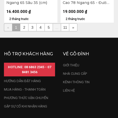
Ngang 65 Sâu 35 (cm)
Cao 78 Ngang 65 - Đường
Kính Bình 22 (cm)
16.400.000
₫
19.000.000
₫
2 tháng trước
2 tháng trước
«
1
2
3
4
5
...
11
»
HỖ TRỢ KHÁCH HÀNG
VỀ GỖ ĐỈNH
GIỚI THIỆU
HOTLINE: 08 6863 2345 - 07
8481 3456
NHÀ CUNG CẤP
HƯỚNG DẪN ĐẶT HÀNG
KÊNH THÔNG TIN
MUA HÀNG - THANH TOÁN
LIÊN HỆ
PHƯƠNG THỨC VẬN CHUYỂN
GẶP SỰ CỐ KHI NHẬN HÀNG