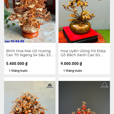
Bình Hoa Mai Gỗ Hương
Hoa Uyên Ương Hồ Điệp
Cao 70 Ngang 54 Sâu 33
Gỗ Bách Xanh Cao 50
(cm)
Ngang 42 (cm) - Bình
Đường Kính 23 Cao 14
5.400.000
₫
9.000.000
₫
(cm)
1 tháng trước
1 tháng trước