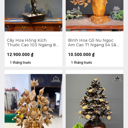
Cây Hoa Hồng Kích
Bình Hoa Gỗ Nu Ngọc
Thước Cao 103 Ngang 80
Am Cao 71 Ngang 54 Sâu
Sâu 40 (cm) - Hoa Bào
27 (cm) - Bình Cao 35
Ngư - Lá Gỗ Sưa - Thân
Đường Kính 18 (cm)
12.900.000
₫
10.500.000
₫
Rễ Nhai Bách
1 tháng trước
1 tháng trước