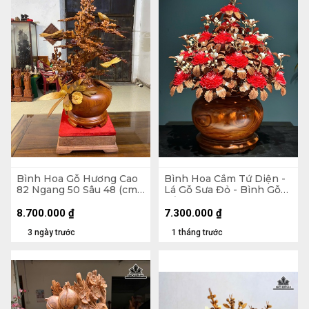
Bình Hoa Gỗ Hương Cao
Bình Hoa Cắm Tứ Diện -
82 Ngang 50 Sâu 48 (cm)
Lá Gỗ Sưa Đỏ - Bình Gỗ
- Kỷ Cao 10 Mặt 30 x 28
Cẩm Paorosa Cao 58
Đường Kính 45 (cm)
8.700.000
₫
7.300.000
₫
3 ngày trước
1 tháng trước