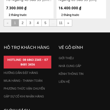
- 10kg
7.300.000
₫
16.400.000
₫
2 tháng trước
2 tháng trước
«
1
2
3
4
5
...
11
»
HỖ TRỢ KHÁCH HÀNG
VỀ GỖ ĐỈNH
GIỚI THIỆU
HOTLINE: 08 6863 2345 - 07
8481 3456
NHÀ CUNG CẤP
HƯỚNG DẪN ĐẶT HÀNG
KÊNH THÔNG TIN
MUA HÀNG - THANH TOÁN
LIÊN HỆ
PHƯƠNG THỨC VẬN CHUYỂN
GẶP SỰ CỐ KHI NHẬN HÀNG