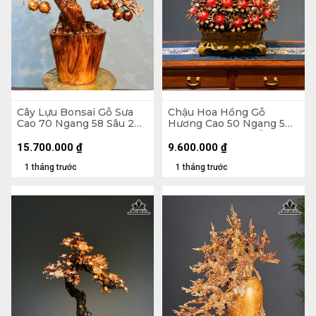
Cây Lựu Bonsai Gỗ Sưa
Chậu Hoa Hồng Gỗ
Cao 70 Ngang 58 Sâu 20
Hương Cao 50 Ngang 50
(cm)
Sâu 45 (cm) - Lá Gỗ Sưa -
Hoa Vỏ Sò Indo
15.700.000
₫
9.600.000
₫
1 tháng trước
1 tháng trước