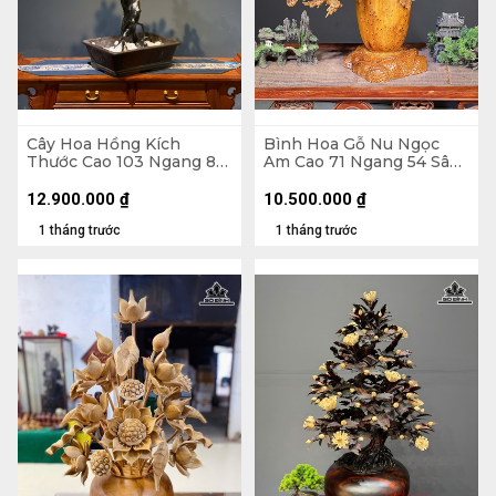
Cây Hoa Hồng Kích
Bình Hoa Gỗ Nu Ngọc
Thước Cao 103 Ngang 80
Am Cao 71 Ngang 54 Sâu
Sâu 40 (cm) - Hoa Bào
27 (cm) - Bình Cao 35
Ngư - Lá Gỗ Sưa - Thân
Đường Kính 18 (cm)
12.900.000
₫
10.500.000
₫
Rễ Nhai Bách
1 tháng trước
1 tháng trước