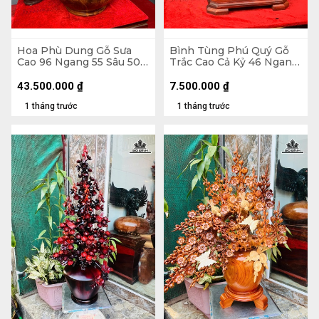
Hoa Phù Dung Gỗ Sưa
Bình Tùng Phú Quý Gỗ
Cao 96 Ngang 55 Sâu 50
Trắc Cao Cả Kỷ 46 Ngang
(cm) - Đường Kính Bình
42 Sâu 20 (cm) - - Kỷ Cao
43 (cm)
4 - Đường Kính 12 (cm)
43.500.000
₫
7.500.000
₫
1 tháng trước
1 tháng trước