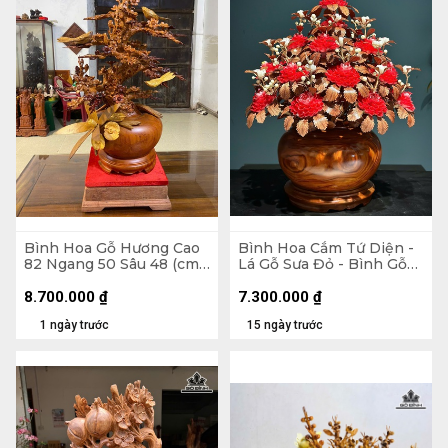
Bình Hoa Gỗ Hương Cao
Bình Hoa Cắm Tứ Diện -
82 Ngang 50 Sâu 48 (cm)
Lá Gỗ Sưa Đỏ - Bình Gỗ
- Kỷ Cao 10 Mặt 30 x 28
Cẩm Paorosa Cao 58
Đường Kính 45 (cm)
8.700.000
₫
7.300.000
₫
1 ngày trước
15 ngày trước