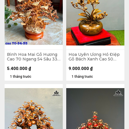
Bình Hoa Mai Gỗ Hương
Hoa Uyên Ương Hồ Điệp
Cao 70 Ngang 54 Sâu 33
Gỗ Bách Xanh Cao 50
(cm)
Ngang 42 (cm) - Bình
Đường Kính 23 Cao 14
5.400.000
₫
9.000.000
₫
(cm)
1 tháng trước
1 tháng trước