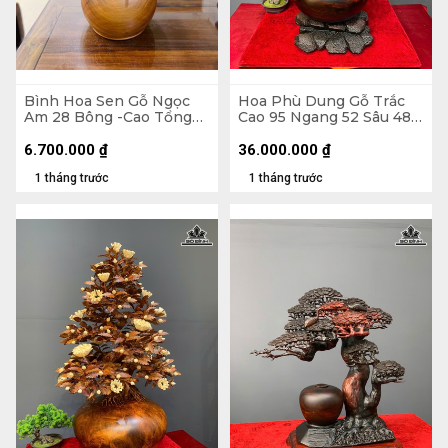
Bình Hoa Sen Gỗ Ngọc
Hoa Phù Dung Gỗ Trắc
Am 28 Bông -Cao Tổng
Cao 95 Ngang 52 Sâu 48
86 Xòe 63, Bình Cao 22
(cm) - Đường Kính Bình
Đường Kính 30 (cm)
35 (cm)
6.700.000
₫
36.000.000
₫
1 tháng trước
1 tháng trước