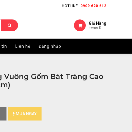
HOTLINE:
HOTLINE:
0909 620 612
0909 620 612
Giỏ Hàng
Giỏ Hàng
0
0
Items
Items
 tin
 tin
Liên hệ
Liên hệ
Đăng nhập
Đăng nhập
g Vuông Gốm Bát Tràng Cao
cm)
MUA NGAY