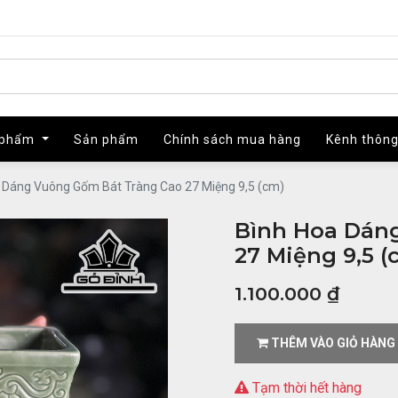
 phẩm
 phẩm
Sản phẩm
Sản phẩm
Chính sách mua hàng
Chính sách mua hàng
Kênh thông
Kênh thông
 Dáng Vuông Gốm Bát Tràng Cao 27 Miệng 9,5 (cm)
Bình Hoa Dán
27 Miệng 9,5 (
1.100.000
₫
THÊM VÀO GIỎ HÀNG
Tạm thời hết hàng