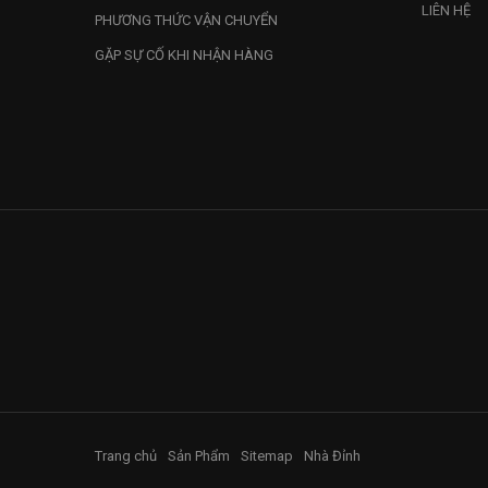
LIÊN HỆ
PHƯƠNG THỨC VẬN CHUYỂN
GẶP SỰ CỐ KHI NHẬN HÀNG
Trang chủ
Sản Phẩm
Sitemap
Nhà Đỉnh