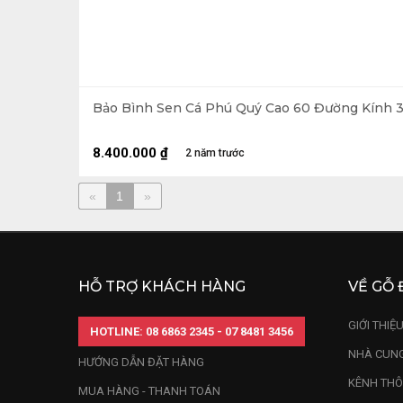
Bảo Bình Sen Cá Phú Quý Cao 60 Đường Kính 3
8.400.000
₫
2 năm trước
«
1
»
HỖ TRỢ KHÁCH HÀNG
VỀ GỖ 
GIỚI THIỆ
HOTLINE: 08 6863 2345 - 07 8481 3456
NHÀ CUNG
HƯỚNG DẪN ĐẶT HÀNG
KÊNH THÔ
MUA HÀNG - THANH TOÁN