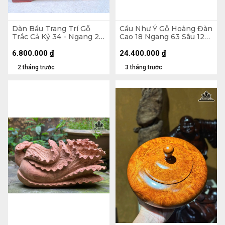
Dàn Bầu Trang Trí Gỗ
Cầu Như Ý Gỗ Hoàng Đàn
Trắc Cả Kỷ 34 - Ngang 23
Cao 18 Ngang 63 Sâu 12
Sâu 15 (cm)
(cm) - Tủ Dài 75 Cao 46
Sâu 26 (cm)
6.800.000
₫
24.400.000
₫
2 tháng trước
3 tháng trước