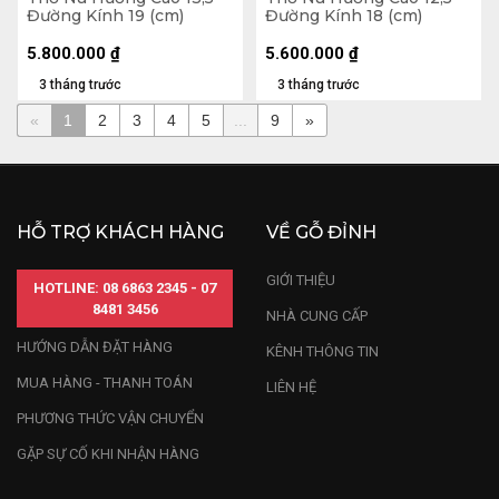
Đường Kính 19 (cm)
Đường Kính 18 (cm)
5.800.000
₫
5.600.000
₫
3 tháng trước
3 tháng trước
«
1
2
3
4
5
...
9
»
HỖ TRỢ KHÁCH HÀNG
VỀ GỖ ĐỈNH
GIỚI THIỆU
HOTLINE: 08 6863 2345 - 07
8481 3456
NHÀ CUNG CẤP
HƯỚNG DẪN ĐẶT HÀNG
KÊNH THÔNG TIN
MUA HÀNG - THANH TOÁN
LIÊN HỆ
PHƯƠNG THỨC VẬN CHUYỂN
GẶP SỰ CỐ KHI NHẬN HÀNG