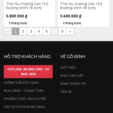
Thố Nu Hương Cao 13,5
Thố Nu Hương Cao 12,5
Đường Kính 19 (cm)
Đường Kính 18 (cm)
5.800.000
₫
5.600.000
₫
3 tháng trước
3 tháng trước
«
1
2
3
4
5
...
9
»
HỖ TRỢ KHÁCH HÀNG
VỀ GỖ ĐỈNH
GIỚI THIỆU
HOTLINE: 08 6863 2345 - 07
8481 3456
NHÀ CUNG CẤP
HƯỚNG DẪN ĐẶT HÀNG
KÊNH THÔNG TIN
MUA HÀNG - THANH TOÁN
LIÊN HỆ
PHƯƠNG THỨC VẬN CHUYỂN
GẶP SỰ CỐ KHI NHẬN HÀNG