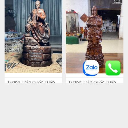
Tượng Trần Quốc Tuấn
Tượng Trần Quốc Tuấn
Gỗ Trắc Cao 58 Ngang 27
Gỗ Cẩm Cao 80 Ngang 26
Sâu 18 (cm)
Sâu 15 (cm)
15.400.000
₫
19.000.000
₫
1 tháng trước
1 tháng trước