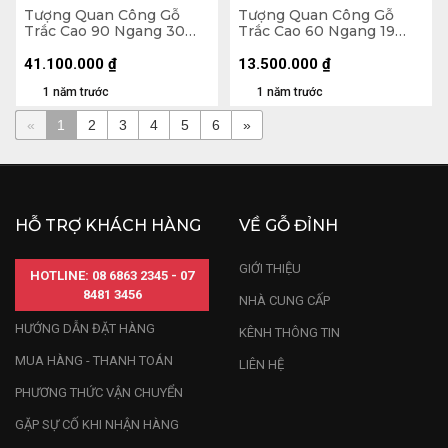
Tượng Quan Công Gỗ
Tượng Quan Công Gỗ
Trắc Cao 90 Ngang 30
Trắc Cao 60 Ngang 19
Sâu 25 (cm) - Cả Đao 122
Sâu 16 (cm) - Tổng Cao 87
(cm)
(cm)
41.100.000
₫
13.500.000
₫
1 năm trước
1 năm trước
«
1
2
3
4
5
6
»
HỖ TRỢ KHÁCH HÀNG
VỀ GỖ ĐỈNH
GIỚI THIỆU
HOTLINE: 08 6863 2345 - 07
8481 3456
NHÀ CUNG CẤP
HƯỚNG DẪN ĐẶT HÀNG
KÊNH THÔNG TIN
MUA HÀNG - THANH TOÁN
LIÊN HỆ
PHƯƠNG THỨC VẬN CHUYỂN
GẶP SỰ CỐ KHI NHẬN HÀNG