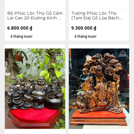
Bộ Phúc Lộc Thọ Gỗ Cẩm
Tượng Phúc Lộc Thọ
Lai Cao 20 Đường Kính 12
(Tam Đa) Gỗ Lũa Bách
(cm)
Xanh Cao 75 Ngang 25
Sâu 15 (cm) - Kỷ Cao 10
6.800.000
₫
9.300.000
₫
(cm)
4 tháng trước
4 tháng trước