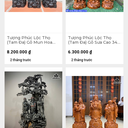
Tượng Phúc Lộc Thọ
Tượng Phúc Lộc Thọ
(Tam Đa) Gỗ Mun Hoa
(Tam Đa) Gỗ Sưa Cao 34
Cao 35 Ngang 15 Sâu 14
Ngang 14 Sâu 11,5 (cm)
(cm)
8.200.000
₫
6.300.000
₫
2 tháng trước
2 tháng trước