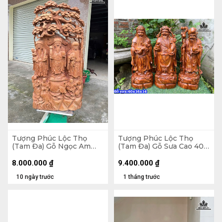
Tượng Phúc Lộc Thọ
Tượng Phúc Lộc Thọ
(Tam Đa) Gỗ Ngọc Am
(Tam Đa) Gỗ Sưa Cao 40
Cao 94 Ngang 45 Sâu 18
Ngang 16 Sâu 14 (cm)
(cm)
8.000.000
₫
9.400.000
₫
10 ngày trước
1 tháng trước