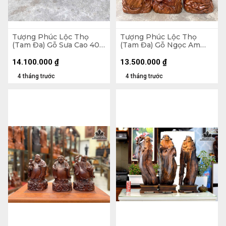
Tượng Phúc Lộc Thọ
Tượng Phúc Lộc Thọ
(Tam Đa) Gỗ Sưa Cao 40
(Tam Đa) Gỗ Ngọc Am
Ngang 15 Sâu 13 (cm)
Cao 60 Ngang 21 Sâu 20
(cm)
14.100.000
₫
13.500.000
₫
4 tháng trước
4 tháng trước