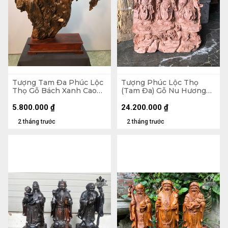
Tượng Tam Đa Phúc Lộc
Tượng Phúc Lộc Thọ
Thọ Gỗ Bách Xanh Cao
(Tam Đa) Gỗ Nu Hương
99 Ngang 68 Sâu 25 (cm)
Cao 100 Ngang 61 Sâu 15
(cm)
5.800.000
₫
24.200.000
₫
2 tháng trước
2 tháng trước