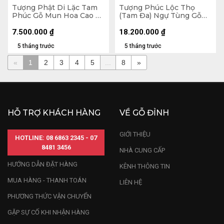
Tượng Phật Di Lặc Tam
Tượng Phúc Lộc Thọ
Phúc Gỗ Mun Hoa Cao 23
(Tam Đa) Ngự Tùng Gỗ
Ngang 42 Sâu 16 (cm)
Cẩm Cao 70 Ngang 50
Sâu 30 (cm)
7.500.000
₫
18.200.000
₫
5 tháng trước
5 tháng trước
«
1
2
3
4
5
...
8
»
HỖ TRỢ KHÁCH HÀNG
VỀ GỖ ĐỈNH
GIỚI THIỆU
HOTLINE: 08 6863 2345 - 07
8481 3456
NHÀ CUNG CẤP
HƯỚNG DẪN ĐẶT HÀNG
KÊNH THÔNG TIN
MUA HÀNG - THANH TOÁN
LIÊN HỆ
PHƯƠNG THỨC VẬN CHUYỂN
GẶP SỰ CỐ KHI NHẬN HÀNG