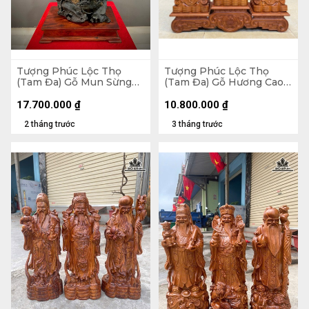
Tượng Phúc Lộc Thọ
Tượng Phúc Lộc Thọ
(Tam Đa) Gỗ Mun Sừng
(Tam Đa) Gỗ Hương Cao
Cao 120 Ngang 56 Sâu 30
50 Ngang 20 Sâu 15 (cm) -
(cm)
Kỷ Cao 15 Mặt 20 (cm)
17.700.000
₫
10.800.000
₫
2 tháng trước
3 tháng trước