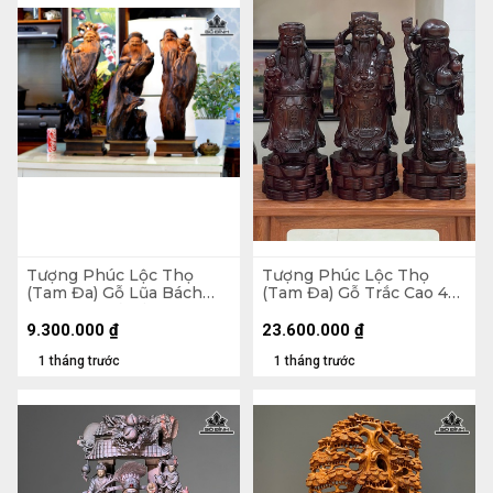
Tượng Phúc Lộc Thọ
Tượng Phúc Lộc Thọ
(Tam Đa) Gỗ Lũa Bách
(Tam Đa) Gỗ Trắc Cao 48
Xanh Cao Cả Kỷ .75
Ngang 18 Sâu 16 (cm) -
Ngang 23 Sâu 16 (cm) - Kỷ
17kg
9.300.000
₫
23.600.000
₫
Cao 10
1 tháng trước
1 tháng trước