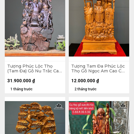
Tượng Phúc Lộc Thọ
Tượng Tam Đa Phúc Lộc
(Tam Đa) Gỗ Nu Trắc Cao
Thọ Gỗ Ngọc Am Cao Cả
74 Ngang 34 Sâu 21 (cm)
Kỷ 108 Ngang 58 Sâu 24
(cm) - Kỷ Cao 20
31.900.000
₫
12.000.000
₫
1 tháng trước
2 tháng trước