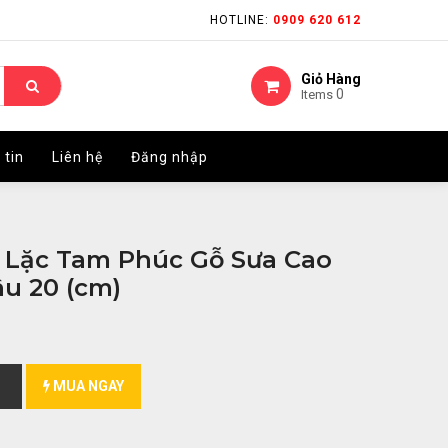
HOTLINE:
HOTLINE:
0909 620 612
0909 620 612
Giỏ Hàng
Giỏ Hàng
0
0
Items
Items
 tin
 tin
Liên hệ
Liên hệ
Đăng nhập
Đăng nhập
 Lặc Tam Phúc Gỗ Sưa Cao
âu 20 (cm)
MUA NGAY