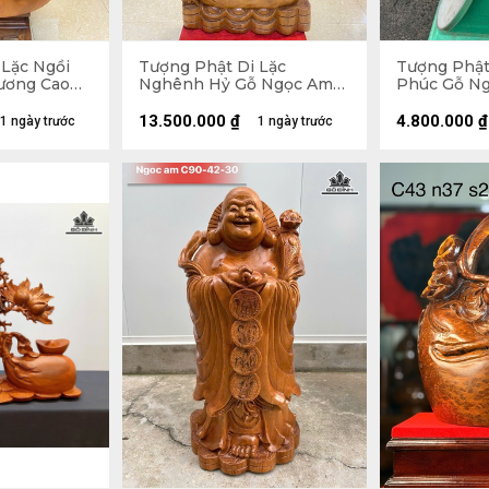
 Lặc Ngồi
Tượng Phật Di Lặc
Tượng Phật
ương Cao
Nghênh Hỷ Gỗ Ngọc Am
Phúc Gỗ Ng
u 50 (cm) -
Cao 102 Ngang 54 Sâu 26
Ngang 47 S
(cm)
13.500.000
₫
4.800.000
₫
1 ngày trước
1 ngày trước