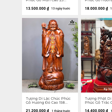
Phúc Gỗ Mun Cao 25
Phúc Gỗ Hươn
Ngang 68 Sâu 15 (cm)
Ngang 63 Sâu 
13.500.000
₫
18.000.000
₫
13 ngày trước
1
Tượng Di Lặc Chúc Phúc
Tượng Phật Di
Gỗ Hương Đỏ Cao 158
Phúc Gỗ Trắc 
Ngang 63 Sâu 55 (cm)
Ngang 31 Sâu 1
21.200.000
₫
14.400.000
₫
1 tháng trước