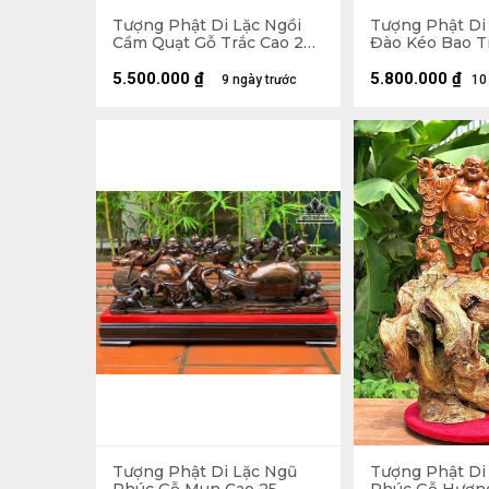
Tượng Phật Di Lặc Ngồi
Tượng Phật Di
Cầm Quạt Gỗ Trắc Cao 20
Đào Kéo Bao T
Ngang 23 Sâu 19 (cm)
Hương Cao 48 
Sâu 18 (cm)
5.500.000
₫
5.800.000
₫
9 ngày trước
10
Tượng Phật Di Lặc Ngũ
Tượng Phật Di