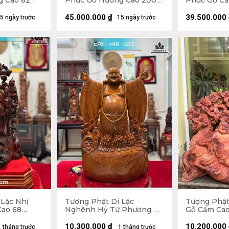
g Cao 82
Phúc Gỗ Hương Cao 200
Phúc Gỗ Cẩ
36 (cm)
Ngang 75 Sâu 62 (cm)
Ngang 72 S
45.000.000
₫
39.500.000
5 ngày trước
15 ngày trước
 Lặc Nhị
Tượng Phật Di Lặc
Tượng Phật
Cao 68
Nghênh Hỷ Tứ Phương Gỗ
Gỗ Cẩm Cao
9 (cm)
Ngọc Am Cao 78 Ngang 46
Sâu 32 (cm)
Sâu 23 (cm)
10.300.000
₫
10.200.000
1 tháng trước
1 tháng trước