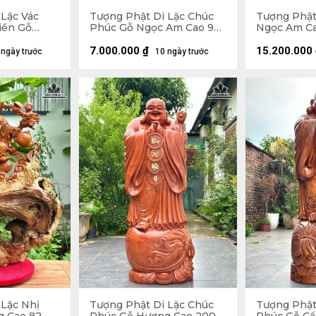
 Lặc Vác
Tượng Phật Di Lặc Chúc
Tượng Phật
iền Gỗ
Phúc Gỗ Ngọc Am Cao 90
Ngọc Am Ca
Ngang 59
Ngang 42 Sâu 30 (cm)
Sâu 22 (cm)
7.000.000
₫
15.200.000
 ngày trước
10 ngày trước
 Lặc Nhị
Tượng Phật Di Lặc Chúc
Tượng Phật