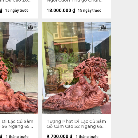
m Đá Cao 200
Ngồi Cuốn Thư gỗ Chun
âu 74 (cm)
Sụn Hương Cao 55 Ngang
50 Sâu 22 (cm)
₫
18.000.000
₫
15 ngày trước
15 ngày trước
 Di Lặc Củ Sâm
Tượng Phật Di Lặc Củ Sâm
 56 Ngang 65
Gỗ Cẩm Cao 52 Ngang 65
Sâu 26 (cm)
₫
9.700.000
₫
1 tháng trước
1 tháng trước