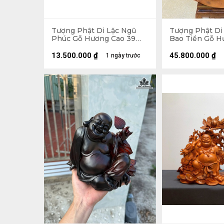
Tượng Phật Di Lặc Ngũ
Tượng Phật Di
Phúc Gỗ Hương Cao 39
Bao Tiền Gỗ H
Ngang 65 Sâu 36 (cm)
89 Ngang 70 Sâ
155kg
13.500.000
₫
45.800.000
₫
1 ngày trước