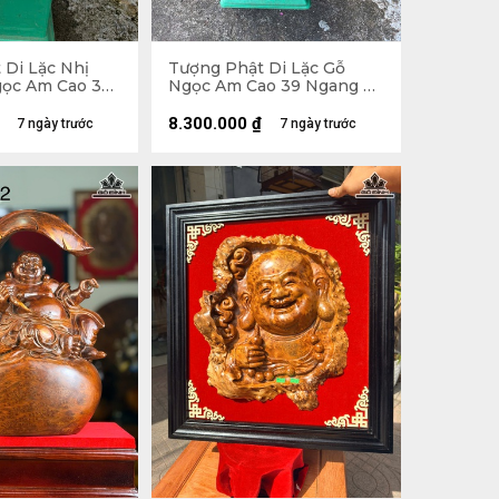
 Di Lặc Nhị
Tượng Phật Di Lặc Gỗ
ọc Am Cao 30
Ngọc Am Cao 39 Ngang 71
âu 26 (cm)
Sâu 35 (cm)
8.300.000
₫
7 ngày trước
7 ngày trước