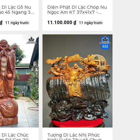
 Di Lặc Gỗ Nu
Diện Phật Di Lặc Chóp Nu
o 45 Ngang 37
Ngọc Am KT 37x41x7 -
Khung Tranh 56x61 (cm)
₫
11.100.000
₫
11 ngày trước
11 ngày trước
 Di Lặc Chúc
Tượng Di Lặc Nhị Phúc