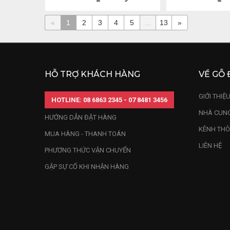
«
1
2
3
4
5
...
13
»
HỖ TRỢ KHÁCH HÀNG
VỀ GỖ 
GIỚI THIỆ
HOTLINE: 08 6863 2345 - 07 8481 3456
NHÀ CUNG
HƯỚNG DẪN ĐẶT HÀNG
KÊNH THÔ
MUA HÀNG - THANH TOÁN
LIÊN HỆ
PHƯƠNG THỨC VẬN CHUYỂN
GẶP SỰ CỐ KHI NHẬN HÀNG