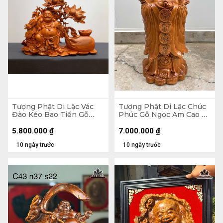
Tượng Phật Di Lặc Vác
Tượng Phật Di Lặc Chúc
Đào Kéo Bao Tiền Gỗ
Phúc Gỗ Ngọc Am Cao 90
Hương Cao 48 Ngang 59
Ngang 42 Sâu 30 (cm)
Sâu 18 (cm)
5.800.000
₫
7.000.000
₫
10 ngày trước
10 ngày trước