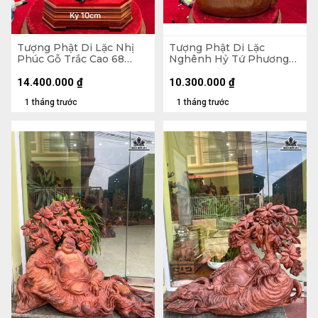
Tượng Phật Di Lặc Nhị
Tượng Phật Di Lặc
Phúc Gỗ Trắc Cao 68
Nghênh Hỷ Tứ Phương
Ngang 31 Sâu 19 (cm)
Gỗ Ngọc Am Cao 78
Ngang 46 Sâu 23 (cm)
14.400.000
₫
10.300.000
₫
1 tháng trước
1 tháng trước