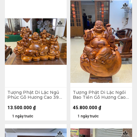
Tượng Phật Di Lặc Ngũ
Tượng Phật Di Lặc Ngồi
Phúc Gỗ Hương Cao 39
Bao Tiền Gỗ Hương Cao
Ngang 65 Sâu 36 (cm)
89 Ngang 70 Sâu 50 (cm)
- 155kg
13.500.000
₫
45.800.000
₫
1 ngày trước
1 ngày trước