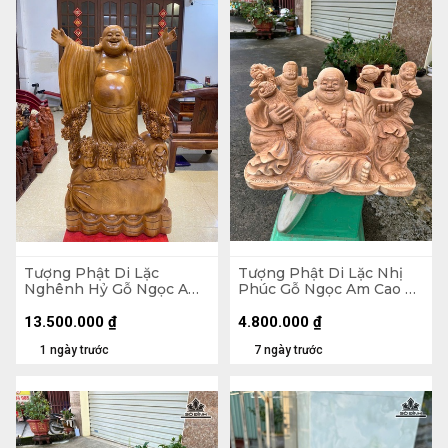
Tượng Phật Di Lặc
Tượng Phật Di Lặc Nhị
Nghênh Hỷ Gỗ Ngọc Am
Phúc Gỗ Ngọc Am Cao 30
Cao 102 Ngang 54 Sâu 26
Ngang 47 Sâu 26 (cm)
(cm)
13.500.000
₫
4.800.000
₫
1 ngày trước
7 ngày trước