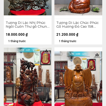
Tượng Di Lặc Nhị Phúc
Tượng Di Lặc Chúc Phúc
Ngồi Cuốn Thư gỗ Chun
Gỗ Hương Đỏ Cao 158
Sụn Hương Cao 55 Ngang
Ngang 63 Sâu 55 (cm)
50 Sâu 22 (cm)
18.000.000
₫
21.200.000
₫
1 tháng trước
1 tháng trước