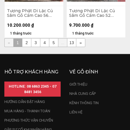
Tượng Phật Di Lặc Củ
Tượng Phật Di Lặc Củ
Sâm Gỗ Cẩm Cao 56
Sâm Gỗ Cẩm Cao 52
Ngang 65 Sâu 32 (cm)
Ngang 65 Sâu 26 (cm)
10.200.000
₫
9.700.000
₫
1 tháng trước
1 tháng trước
«
1
2
3
4
5
...
13
»
HỖ TRỢ KHÁCH HÀNG
VỀ GỖ ĐỈNH
GIỚI THIỆU
HOTLINE: 08 6863 2345 - 07
8481 3456
NHÀ CUNG CẤP
HƯỚNG DẪN ĐẶT HÀNG
KÊNH THÔNG TIN
MUA HÀNG - THANH TOÁN
LIÊN HỆ
PHƯƠNG THỨC VẬN CHUYỂN
GẶP SỰ CỐ KHI NHẬN HÀNG