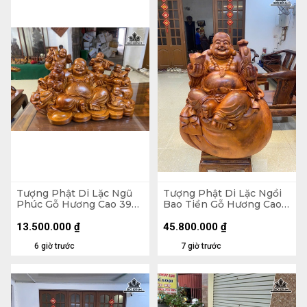
Tượng Phật Di Lặc Ngũ
Tượng Phật Di Lặc Ngồi
Phúc Gỗ Hương Cao 39
Bao Tiền Gỗ Hương Cao
Ngang 65 Sâu 36 (cm)
89 Ngang 70 Sâu 50 (cm)
- 155kg
13.500.000
₫
45.800.000
₫
6 giờ trước
7 giờ trước