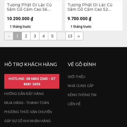
Tượng Phật Di Lặc Củ
Tượng Phật Di Lặc Củ
Sâm Gỗ Cẩm Cao 56
Sâm Gỗ Cẩm Cao 52
Ngang 65 Sâu 32 (cm)
Ngang 65 Sâu 26 (cm)
10.200.000
₫
9.700.000
₫
1 tháng trước
1 tháng trước
«
1
2
3
4
5
...
13
»
HỖ TRỢ KHÁCH HÀNG
VỀ GỖ ĐỈNH
GIỚI THIỆU
HOTLINE: 08 6863 2345 - 07
8481 3456
NHÀ CUNG CẤP
HƯỚNG DẪN ĐẶT HÀNG
KÊNH THÔNG TIN
MUA HÀNG - THANH TOÁN
LIÊN HỆ
PHƯƠNG THỨC VẬN CHUYỂN
GẶP SỰ CỐ KHI NHẬN HÀNG