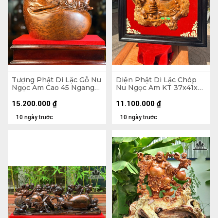
Tượng Phật Di Lặc Gỗ Nu
Diện Phật Di Lặc Chóp
Ngọc Am Cao 45 Ngang
Nu Ngọc Am KT 37x41x7
37 Sâu 22 (cm)
- Khung Tranh 56x61 (cm)
15.200.000
₫
11.100.000
₫
10 ngày trước
10 ngày trước