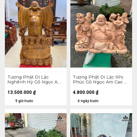
Tượng Phật Di Lặc
Tượng Phật Di Lặc Nhị
Nghênh Hỷ Gỗ Ngọc Am
Phúc Gỗ Ngọc Am Cao 30
Cao 102 Ngang 54 Sâu 26
Ngang 47 Sâu 26 (cm)
(cm)
13.500.000
₫
4.800.000
₫
9 giờ trước
6 ngày trước