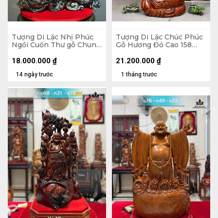
Tượng Di Lặc Nhị Phúc
Tượng Di Lặc Chúc Phúc
Ngồi Cuốn Thư gỗ Chun
Gỗ Hương Đỏ Cao 158
Sụn Hương Cao 55 Ngang
Ngang 63 Sâu 55 (cm)
50 Sâu 22 (cm)
18.000.000
₫
21.200.000
₫
14 ngày trước
1 tháng trước