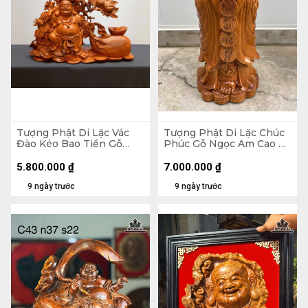
Tượng Phật Di Lặc Vác
Tượng Phật Di Lặc Chúc
Đào Kéo Bao Tiền Gỗ
Phúc Gỗ Ngọc Am Cao 90
Hương Cao 48 Ngang 59
Ngang 42 Sâu 30 (cm)
Sâu 18 (cm)
5.800.000
₫
7.000.000
₫
9 ngày trước
9 ngày trước