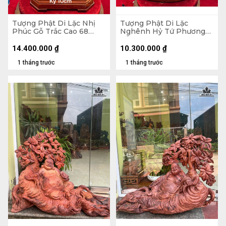
Tượng Phật Di Lặc Nhị
Tượng Phật Di Lặc
Phúc Gỗ Trắc Cao 68
Nghênh Hỷ Tứ Phương
Ngang 31 Sâu 19 (cm)
Gỗ Ngọc Am Cao 78
Ngang 46 Sâu 23 (cm)
14.400.000
₫
10.300.000
₫
1 tháng trước
1 tháng trước