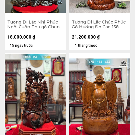
Tượng Di Lặc Nhị Phúc
Tượng Di Lặc Chúc Phúc
Ngồi Cuốn Thư gỗ Chun
Gỗ Hương Đỏ Cao 158
Sụn Hương Cao 55 Ngang
Ngang 63 Sâu 55 (cm)
50 Sâu 22 (cm)
18.000.000
₫
21.200.000
₫
15 ngày trước
1 tháng trước