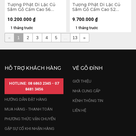
Tượng Phật Di Lặc Củ
Tượng Phật Di Lặc Củ
Sâm Gỗ Cẩm Cao 56
Sâm Gỗ Cẩm Cao 52
Ngang 65 Sâu 32 (cm)
Ngang 65 Sâu 26 (cm)
10.200.000
₫
9.700.000
₫
1 tháng trước
1 tháng trước
«
1
2
3
4
5
...
13
»
HỖ TRỢ KHÁCH HÀNG
VỀ GỖ ĐỈNH
GIỚI THIỆU
HOTLINE: 08 6863 2345 - 07
8481 3456
NHÀ CUNG CẤP
HƯỚNG DẪN ĐẶT HÀNG
KÊNH THÔNG TIN
MUA HÀNG - THANH TOÁN
LIÊN HỆ
PHƯƠNG THỨC VẬN CHUYỂN
GẶP SỰ CỐ KHI NHẬN HÀNG