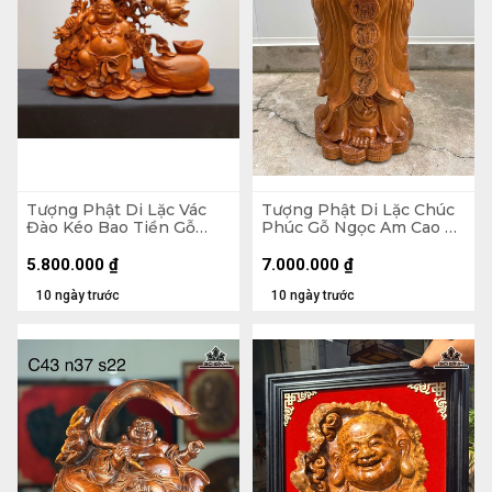
Tượng Phật Di Lặc Vác
Tượng Phật Di Lặc Chúc
Đào Kéo Bao Tiền Gỗ
Phúc Gỗ Ngọc Am Cao 90
Hương Cao 48 Ngang 59
Ngang 42 Sâu 30 (cm)
Sâu 18 (cm)
5.800.000
₫
7.000.000
₫
10 ngày trước
10 ngày trước