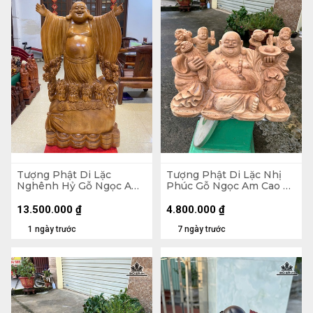
Tượng Phật Di Lặc
Tượng Phật Di Lặc Nhị
Nghênh Hỷ Gỗ Ngọc Am
Phúc Gỗ Ngọc Am Cao 30
Cao 102 Ngang 54 Sâu 26
Ngang 47 Sâu 26 (cm)
(cm)
13.500.000
₫
4.800.000
₫
1 ngày trước
7 ngày trước