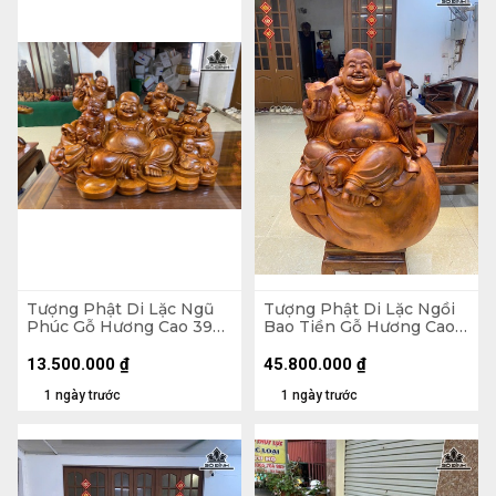
Tượng Phật Di Lặc Ngũ
Tượng Phật Di Lặc Ngồi
Phúc Gỗ Hương Cao 39
Bao Tiền Gỗ Hương Cao
Ngang 65 Sâu 36 (cm)
89 Ngang 70 Sâu 50 (cm)
- 155kg
13.500.000
₫
45.800.000
₫
1 ngày trước
1 ngày trước