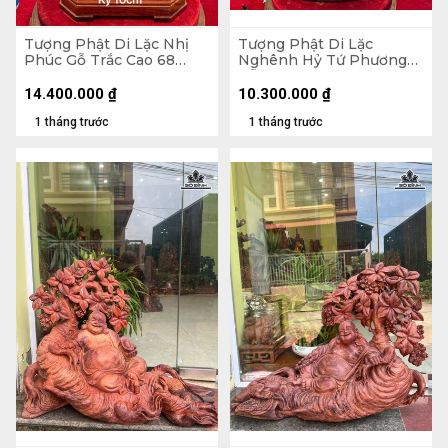
Tượng Phật Di Lặc Nhị
Tượng Phật Di Lặc
Phúc Gỗ Trắc Cao 68
Nghênh Hỷ Tứ Phương
Ngang 31 Sâu 19 (cm)
Gỗ Ngọc Am Cao 78
Ngang 46 Sâu 23 (cm)
14.400.000
₫
10.300.000
₫
1 tháng trước
1 tháng trước