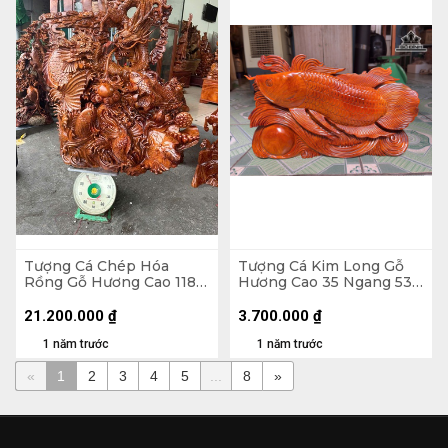
Tượng Cá Chép Hóa
Tượng Cá Kim Long Gỗ
Rồng Gỗ Hương Cao 118
Hương Cao 35 Ngang 53
Ngang 90 Sâu 52 (cm)
Sâu 10 (cm) - 7kg
21.200.000
₫
3.700.000
₫
1 năm trước
1 năm trước
«
1
2
3
4
5
...
8
»