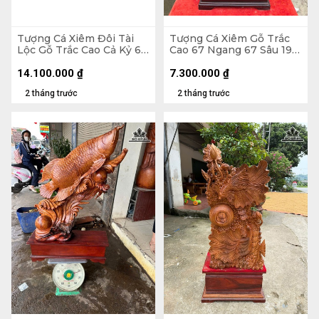
Tượng Cá Xiêm Đôi Tài
Tượng Cá Xiêm Gỗ Trắc
Lộc Gỗ Trắc Cao Cả Kỷ 66
Cao 67 Ngang 67 Sâu 19
Ngang 100 Sâu 38 (cm) -
(cm)
Kỷ Cao 10
14.100.000
₫
7.300.000
₫
2 tháng trước
2 tháng trước