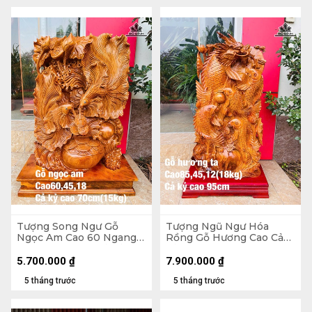
Tượng Song Ngư Gỗ
Tượng Ngũ Ngư Hóa
Ngọc Am Cao 60 Ngang
Rồng Gỗ Hương Cao Cả
45 Sâu 18 (cm) - Cả Kỷ Cao
Kỷ 95 Ngang 45 Sâu 12
70 - 15kg
(cm) - 18kg - Kỷ Cao 10
5.700.000
₫
7.900.000
₫
5 tháng trước
5 tháng trước