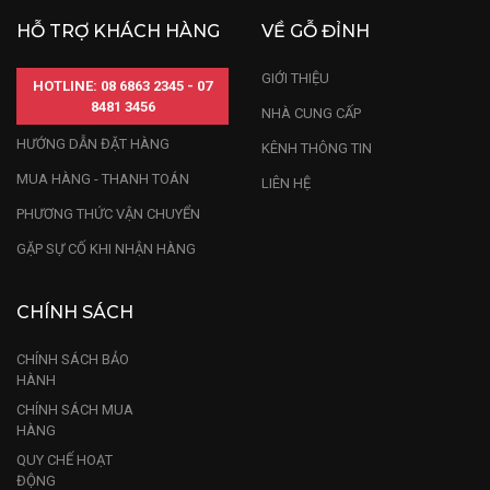
HỖ TRỢ KHÁCH HÀNG
VỀ GỖ ĐỈNH
GIỚI THIỆU
HOTLINE: 08 6863 2345 - 07
8481 3456
NHÀ CUNG CẤP
HƯỚNG DẪN ĐẶT HÀNG
KÊNH THÔNG TIN
MUA HÀNG - THANH TOÁN
LIÊN HỆ
PHƯƠNG THỨC VẬN CHUYỂN
GẶP SỰ CỐ KHI NHẬN HÀNG
CHÍNH SÁCH
CHÍNH SÁCH BẢO
HÀNH
CHÍNH SÁCH MUA
HÀNG
QUY CHẾ HOẠT
ĐỘNG