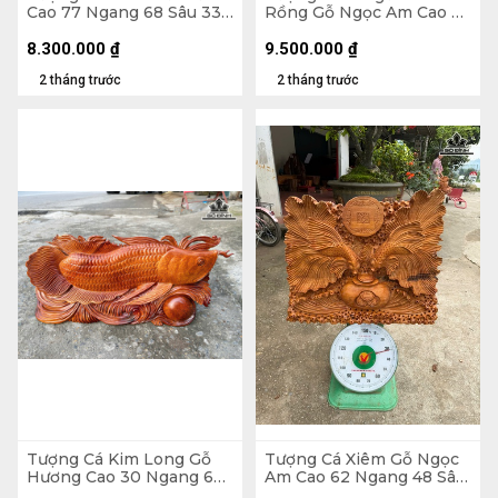
Cao 77 Ngang 68 Sâu 33
Rồng Gỗ Ngọc Am Cao Cả
(cm)
Kỷ 126 Ngang 48 Sâu 22
(cm) - Kỷ Cao 15 (cm)
8.300.000
₫
9.500.000
₫
2 tháng trước
2 tháng trước
Tượng Cá Kim Long Gỗ
Tượng Cá Xiêm Gỗ Ngọc
Hương Cao 30 Ngang 66
Am Cao 62 Ngang 48 Sâu
Sâu 11 (cm) - 12kg
20 (cm)