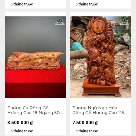
5 tháng trước
5 tháng trước
Tượng Cá Rồng Gỗ
Tượng Ngũ Ngư Hóa
Hương Cao 18 Ngang 50
Rồng Gỗ Hương Cao 115
Sâu 14 (cm)
Ngang 48 Sâu 30 (cm) -
Không Kỷ Cao 100 (cm)
3.500.000
₫
7.500.000
₫
5 tháng trước
5 tháng trước