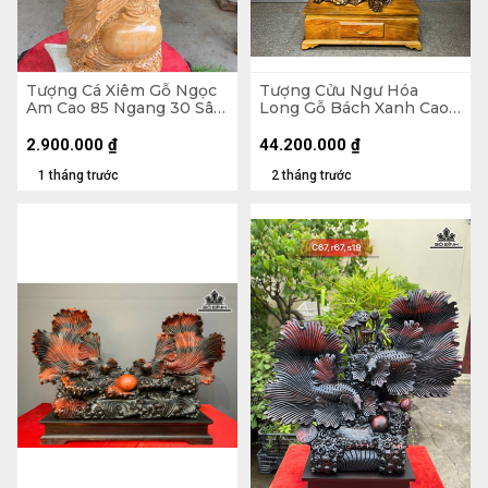
Tượng Cá Xiêm Gỗ Ngọc
Tượng Cửu Ngư Hóa
Am Cao 85 Ngang 30 Sâu
Long Gỗ Bách Xanh Cao
16 (cm)
Cả Kỷ 218 Ngang 88 Sâu
45 (cm) - Kỷ Cao 30
2.900.000
₫
44.200.000
₫
1 tháng trước
2 tháng trước