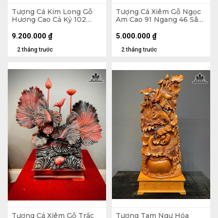
Tượng Cá Kim Long Gỗ
Tượng Cá Xiêm Gỗ Ngọc
Hương Cao Cả Kỷ 102
Am Cao 91 Ngang 46 Sâu
Ngang 70 Sâu 28 (cm) -
24 (cm)
Kỷ Cao 20
9.200.000
₫
5.000.000
₫
2 tháng trước
2 tháng trước
Tượng Cá Xiêm Gỗ Trắc
Tượng Tam Ngư Hóa