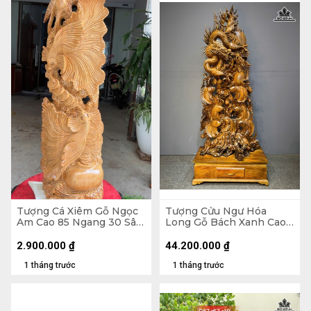
Tượng Cá Xiêm Gỗ Ngọc
Tượng Cửu Ngư Hóa
Am Cao 85 Ngang 30 Sâu
Long Gỗ Bách Xanh Cao
16 (cm)
Cả Kỷ 218 Ngang 88 Sâu
45 (cm) - Kỷ Cao 30
2.900.000
₫
44.200.000
₫
1 tháng trước
1 tháng trước