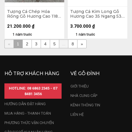
Tượng Cá Chép Hóa
Tượng Cá Kim Long Gỗ
Rồng Gỗ Hương Cao 118
Hương Cao 35 Ngang 53
Ngang 90 Sâu 52 (cm)
Sâu 10 (cm) - 7kg
21.200.000
₫
3.700.000
₫
1 năm trước
1 năm trước
«
1
2
3
4
5
...
8
»
HỖ TRỢ KHÁCH HÀNG
VỀ GỖ ĐỈNH
GIỚI THIỆU
HOTLINE: 08 6863 2345 - 07
8481 3456
NHÀ CUNG CẤP
HƯỚNG DẪN ĐẶT HÀNG
KÊNH THÔNG TIN
MUA HÀNG - THANH TOÁN
LIÊN HỆ
PHƯƠNG THỨC VẬN CHUYỂN