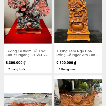
Tượng Cá Xiêm Gỗ Trắc
Tượng Tam Ngư Hóa
Cao 77 Ngang 68 Sâu 33
Rồng Gỗ Ngọc Am Cao Cả
(cm)
Kỷ 126 Ngang 48 Sâu 22
(cm) - Kỷ Cao 15 (cm)
8.300.000
₫
9.500.000
₫
2 tháng trước
2 tháng trước