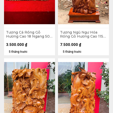
Tượng Cá Rồng Gỗ
Tượng Ngũ Ngư Hóa
Hương Cao 18 Ngang 50
Rồng Gỗ Hương Cao 115
Sâu 14 (cm)
Ngang 48 Sâu 30 (cm) -
Không Kỷ Cao 100 (cm)
3.500.000
₫
7.500.000
₫
5 tháng trước
5 tháng trước