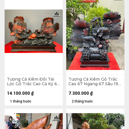
Tượng Cá Xiêm Đôi Tài
Tượng Cá Xiêm Gỗ Trắc
Lộc Gỗ Trắc Cao Cả Kỷ 66
Cao 67 Ngang 67 Sâu 19
Ngang 100 Sâu 38 (cm) -
(cm)
Kỷ Cao 10
14.100.000
₫
7.300.000
₫
1 tháng trước
2 tháng trước