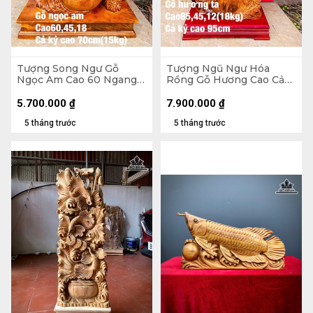
Tượng Song Ngư Gỗ
Tượng Ngũ Ngư Hóa
Ngọc Am Cao 60 Ngang
Rồng Gỗ Hương Cao Cả
45 Sâu 18 (cm) - Cả Kỷ Cao
Kỷ 95 Ngang 45 Sâu 12
70 - 15kg
(cm) - 18kg - Kỷ Cao 10
5.700.000
₫
7.900.000
₫
5 tháng trước
5 tháng trước