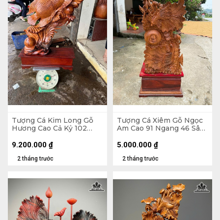
Tượng Cá Kim Long Gỗ
Tượng Cá Xiêm Gỗ Ngọc
Hương Cao Cả Kỷ 102
Am Cao 91 Ngang 46 Sâu
Ngang 70 Sâu 28 (cm) -
24 (cm)
Kỷ Cao 20
9.200.000
₫
5.000.000
₫
2 tháng trước
2 tháng trước