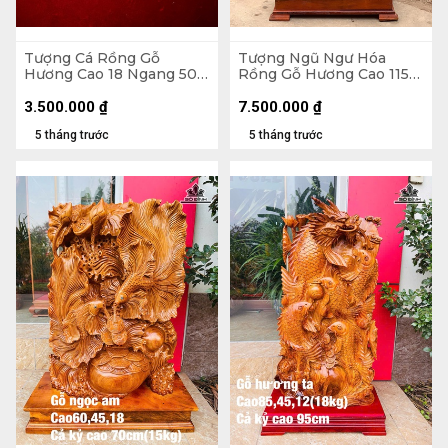
Tượng Cá Rồng Gỗ
Tượng Ngũ Ngư Hóa
Hương Cao 18 Ngang 50
Rồng Gỗ Hương Cao 115
Sâu 14 (cm)
Ngang 48 Sâu 30 (cm) -
Không Kỷ Cao 100 (cm)
3.500.000
₫
7.500.000
₫
5 tháng trước
5 tháng trước