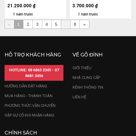
Ngang 90 Sâu 52 (cm)
Sâu 10 (cm) - 7kg
21.200.000
₫
3.700.000
₫
1 năm trước
1 năm trước
«
1
2
3
4
5
...
8
»
HỖ TRỢ KHÁCH HÀNG
VỀ GỖ ĐỈNH
GIỚI THIỆU
HOTLINE: 08 6863 2345 - 07
8481 3456
NHÀ CUNG CẤP
HƯỚNG DẪN ĐẶT HÀNG
KÊNH THÔNG TIN
MUA HÀNG - THANH TOÁN
LIÊN HỆ
PHƯƠNG THỨC VẬN CHUYỂN
GẶP SỰ CỐ KHI NHẬN HÀNG
CHÍNH SÁCH