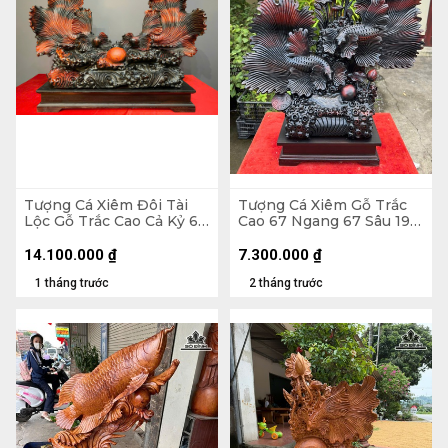
Tượng Cá Xiêm Đôi Tài
Tượng Cá Xiêm Gỗ Trắc
Lộc Gỗ Trắc Cao Cả Kỷ 66
Cao 67 Ngang 67 Sâu 19
Ngang 100 Sâu 38 (cm) -
(cm)
Kỷ Cao 10
14.100.000
₫
7.300.000
₫
1 tháng trước
2 tháng trước