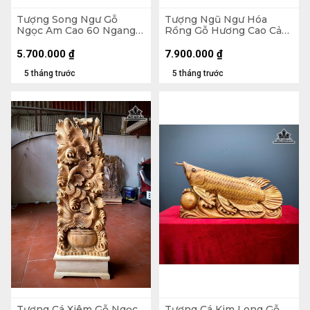
Tượng Song Ngư Gỗ
Tượng Ngũ Ngư Hóa
Ngọc Am Cao 60 Ngang
Rồng Gỗ Hương Cao Cả
45 Sâu 18 (cm) - Cả Kỷ Cao
Kỷ 95 Ngang 45 Sâu 12
70 - 15kg
(cm) - 18kg - Kỷ Cao 10
5.700.000
₫
7.900.000
₫
5 tháng trước
5 tháng trước
Tượng Cá Xiêm Gỗ Ngọc
Tượng Cá Kim Long Gỗ