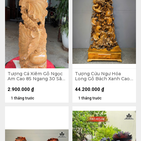
Tượng Cá Xiêm Gỗ Ngọc
Tượng Cửu Ngư Hóa
Am Cao 85 Ngang 30 Sâu
Long Gỗ Bách Xanh Cao
16 (cm)
Cả Kỷ 218 Ngang 88 Sâu
45 (cm) - Kỷ Cao 30
2.900.000
₫
44.200.000
₫
1 tháng trước
1 tháng trước