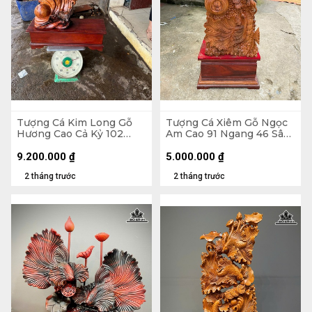
Tượng Cá Kim Long Gỗ
Tượng Cá Xiêm Gỗ Ngọc
Hương Cao Cả Kỷ 102
Am Cao 91 Ngang 46 Sâu
Ngang 70 Sâu 28 (cm) -
24 (cm)
Kỷ Cao 20
9.200.000
₫
5.000.000
₫
2 tháng trước
2 tháng trước