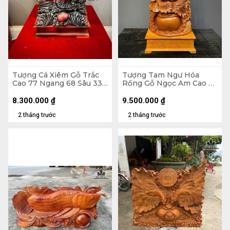
Tượng Cá Xiêm Gỗ Trắc
Tượng Tam Ngư Hóa
Cao 77 Ngang 68 Sâu 33
Rồng Gỗ Ngọc Am Cao Cả
(cm)
Kỷ 126 Ngang 48 Sâu 22
(cm) - Kỷ Cao 15 (cm)
8.300.000
₫
9.500.000
₫
2 tháng trước
2 tháng trước