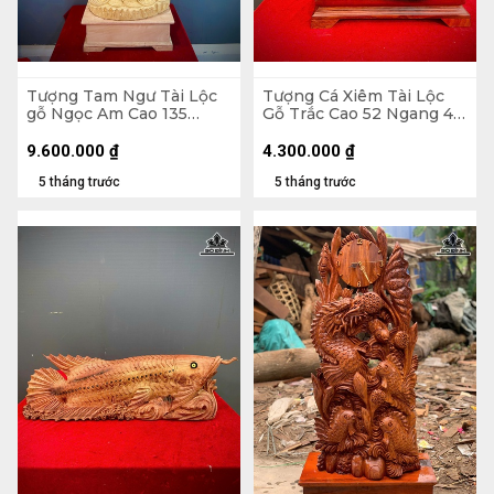
Tượng Tam Ngư Tài Lộc
Tượng Cá Xiêm Tài Lộc
gỗ Ngọc Am Cao 135
Gỗ Trắc Cao 52 Ngang 48
Ngang 45 Sâu 22 (cm)
Sâu 29 (cm)
9.600.000
₫
4.300.000
₫
5 tháng trước
5 tháng trước