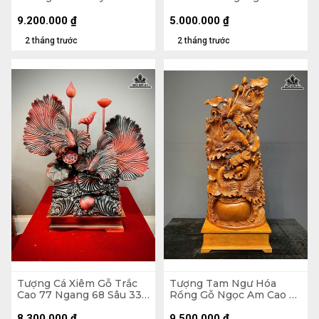
Ngang 70 Sâu 28 (cm) -
24 (cm)
Kỷ Cao 20
9.200.000
₫
5.000.000
₫
2 tháng trước
2 tháng trước
Tượng Cá Xiêm Gỗ Trắc
Tượng Tam Ngư Hóa
Cao 77 Ngang 68 Sâu 33
Rồng Gỗ Ngọc Am Cao Cả
(cm)
Kỷ 126 Ngang 48 Sâu 22
(cm) - Kỷ Cao 15 (cm)
8.300.000
₫
9.500.000
₫