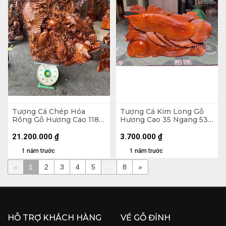
Tượng Cá Chép Hóa
Tượng Cá Kim Long Gỗ
Rồng Gỗ Hương Cao 118
Hương Cao 35 Ngang 53
Ngang 90 Sâu 52 (cm)
Sâu 10 (cm) - 7kg
21.200.000
₫
3.700.000
₫
1 năm trước
1 năm trước
«
1
2
3
4
5
...
8
»
HỖ TRỢ KHÁCH HÀNG
VỀ GỖ ĐỈNH