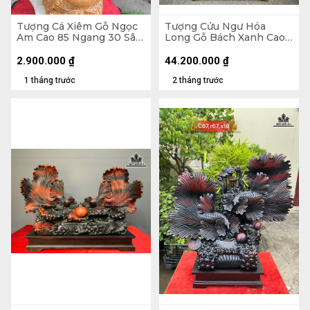
Tượng Cá Xiêm Gỗ Ngọc
Tượng Cửu Ngư Hóa
Am Cao 85 Ngang 30 Sâu
Long Gỗ Bách Xanh Cao
16 (cm)
Cả Kỷ 218 Ngang 88 Sâu
45 (cm) - Kỷ Cao 30
2.900.000
₫
44.200.000
₫
1 tháng trước
2 tháng trước