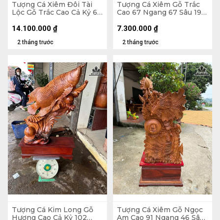
Tượng Cá Xiêm Đôi Tài
Tượng Cá Xiêm Gỗ Trắc
Lộc Gỗ Trắc Cao Cả Kỷ 66
Cao 67 Ngang 67 Sâu 19
Ngang 100 Sâu 38 (cm) -
(cm)
Kỷ Cao 10
14.100.000
₫
7.300.000
₫
2 tháng trước
2 tháng trước
Tượng Cá Kim Long Gỗ
Tượng Cá Xiêm Gỗ Ngọc
Hương Cao Cả Kỷ 102
Am Cao 91 Ngang 46 Sâu