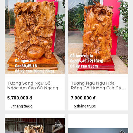
Tượng Song Ngư Gỗ
Tượng Ngũ Ngư Hóa
Ngọc Am Cao 60 Ngang
Rồng Gỗ Hương Cao Cả
45 Sâu 18 (cm) - Cả Kỷ Cao
Kỷ 95 Ngang 45 Sâu 12
70 - 15kg
(cm) - 18kg - Kỷ Cao 10
5.700.000
₫
7.900.000
₫
5 tháng trước
5 tháng trước