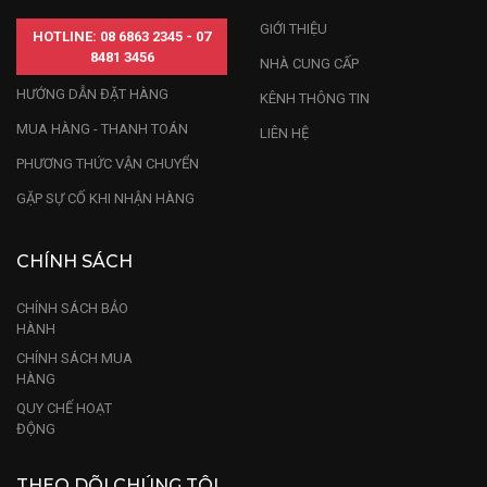
GIỚI THIỆU
HOTLINE: 08 6863 2345 - 07
8481 3456
NHÀ CUNG CẤP
HƯỚNG DẪN ĐẶT HÀNG
KÊNH THÔNG TIN
MUA HÀNG - THANH TOÁN
LIÊN HỆ
PHƯƠNG THỨC VẬN CHUYỂN
GẶP SỰ CỐ KHI NHẬN HÀNG
CHÍNH SÁCH
CHÍNH SÁCH BẢO
HÀNH
CHÍNH SÁCH MUA
HÀNG
QUY CHẾ HOẠT
ĐỘNG
THEO DÕI CHÚNG TÔI