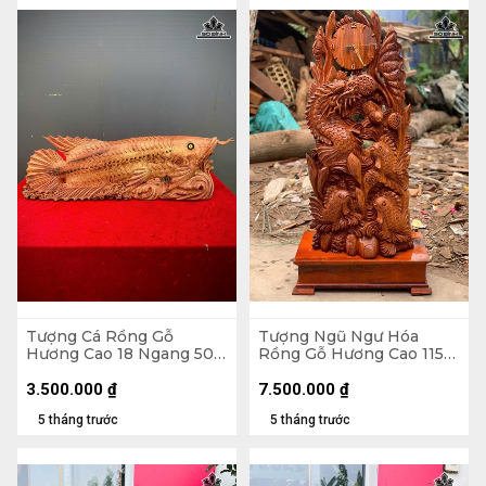
Tượng Cá Rồng Gỗ
Tượng Ngũ Ngư Hóa
Hương Cao 18 Ngang 50
Rồng Gỗ Hương Cao 115
Sâu 14 (cm)
Ngang 48 Sâu 30 (cm) -
Không Kỷ Cao 100 (cm)
3.500.000
₫
7.500.000
₫
5 tháng trước
5 tháng trước